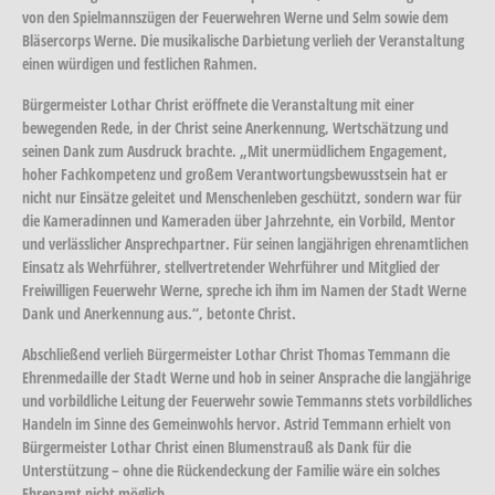
von den Spielmannszügen der Feuerwehren Werne und Selm sowie dem
Bläsercorps Werne. Die musikalische Darbietung verlieh der Veranstaltung
einen würdigen und festlichen Rahmen.
Bürgermeister Lothar Christ eröffnete die Veranstaltung mit einer
bewegenden Rede, in der Christ seine Anerkennung, Wertschätzung und
seinen Dank zum Ausdruck brachte. „Mit unermüdlichem Engagement,
hoher Fachkompetenz und großem Verantwortungsbewusstsein hat er
nicht nur Einsätze geleitet und Menschenleben geschützt, sondern war für
die Kameradinnen und Kameraden über Jahrzehnte, ein Vorbild, Mentor
und verlässlicher Ansprechpartner. Für seinen langjährigen ehrenamtlichen
Einsatz als Wehrführer, stellvertretender Wehrführer und Mitglied der
Freiwilligen Feuerwehr Werne, spreche ich ihm im Namen der Stadt Werne
Dank und Anerkennung aus.“, betonte Christ.
Abschließend verlieh Bürgermeister Lothar Christ Thomas Temmann die
Ehrenmedaille der Stadt Werne und hob in seiner Ansprache die langjährige
und vorbildliche Leitung der Feuerwehr sowie Temmanns stets vorbildliches
Handeln im Sinne des Gemeinwohls hervor. Astrid Temmann erhielt von
Bürgermeister Lothar Christ einen Blumenstrauß als Dank für die
Unterstützung – ohne die Rückendeckung der Familie wäre ein solches
Ehrenamt nicht möglich.