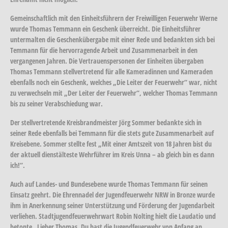
Gemeinschaftlich mit den Einheitsführern der Freiwilligen Feuerwehr Werne
wurde Thomas Temmann ein Geschenk überreicht. Die Einheitsführer
untermalten die Geschenkübergabe mit einer Rede und bedankten sich bei
Temmann für die hervorragende Arbeit und Zusammenarbeit in den
vergangenen Jahren. Die Vertrauenspersonen der Einheiten übergaben
Thomas Temmann stellvertretend für alle Kameradinnen und Kameraden
ebenfalls noch ein Geschenk, welches „Die Leiter der Feuerwehr“ war, nicht
zu verwechseln mit „Der Leiter der Feuerwehr“, welcher Thomas Temmann
bis zu seiner Verabschiedung war.
Der stellvertretende Kreisbrandmeister Jörg Sommer bedankte sich in
seiner Rede ebenfalls bei Temmann für die stets gute Zusammenarbeit auf
Kreisebene. Sommer stellte fest „Mit einer Amtszeit von 18 Jahren bist du
der aktuell dienstälteste Wehrführer im Kreis Unna – ab gleich bin es dann
ich!“.
Auch auf Landes- und Bundesebene wurde Thomas Temmann für seinen
Einsatz geehrt. Die Ehrennadel der Jugendfeuerwehr NRW in Bronze wurde
ihm in Anerkennung seiner Unterstützung und Förderung der Jugendarbeit
verliehen. Stadtjugendfeuerwehrwart Robin Nolting hielt die Laudatio und
betonte „Lieber Thomas, Du hast die Jugendfeuerwehr von Anfang an