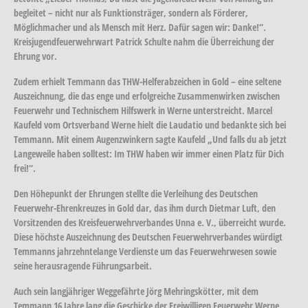
begleitet – nicht nur als Funktionsträger, sondern als Förderer,
Möglichmacher und als Mensch mit Herz. Dafür sagen wir: Danke!“.
Kreisjugendfeuerwehrwart Patrick Schulte nahm die Überreichung der
Ehrung vor.
Zudem erhielt Temmann das THW-Helferabzeichen in Gold – eine seltene
Auszeichnung, die das enge und erfolgreiche Zusammenwirken zwischen
Feuerwehr und Technischem Hilfswerk in Werne unterstreicht. Marcel
Kaufeld vom Ortsverband Werne hielt die Laudatio und bedankte sich bei
Temmann. Mit einem Augenzwinkern sagte Kaufeld „Und falls du ab jetzt
Langeweile haben solltest: Im THW haben wir immer einen Platz für Dich
frei!“.
Den Höhepunkt der Ehrungen stellte die Verleihung des Deutschen
Feuerwehr-Ehrenkreuzes in Gold dar, das ihm durch Dietmar Luft, den
Vorsitzenden des Kreisfeuerwehrverbandes Unna e. V., überreicht wurde.
Diese höchste Auszeichnung des Deutschen Feuerwehrverbandes würdigt
Temmanns jahrzehntelange Verdienste um das Feuerwehrwesen sowie
seine herausragende Führungsarbeit.
Auch sein langjähriger Weggefährte Jörg Mehringskötter, mit dem
Temmann 16 Jahre lang die Geschicke der Freiwilligen Feuerwehr Werne