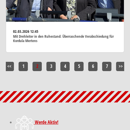
02.03.2026
12:45
Mit Drehleiter in den Ruhestand: Überraschende Verabschiedung für
Kordula Mertens
<<
1
2
3
4
5
6
7
>>
Werde Aktiv!