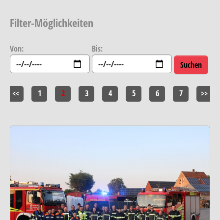
Filter-Möglichkeiten
Von:
Bis:
<<
1
2
3
4
5
6
7
>>