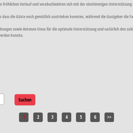
hin fröhlichen Verlauf und verabschiedeten sich mit der einstimmigen Unterstützun
 so dass die Gäste noch gemütlich austrinken konnten, während die Gastgeber die F
eitungen sowie Antenne Unna für die optimale Unterstützung und natürlich den zahl
werden konnte.
1
2
3
4
5
6
>>