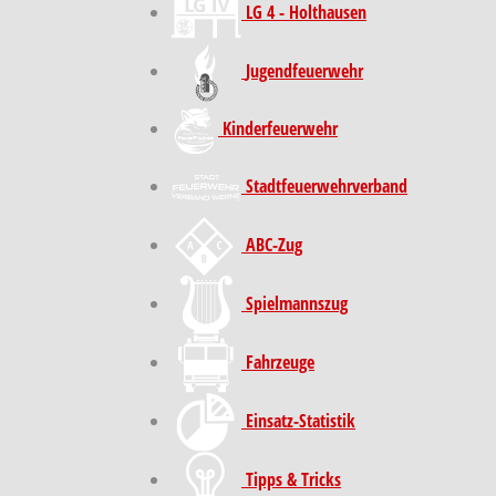
LG 4 - Holthausen
Jugendfeuerwehr
Kinder­feuer­wehr
Stadt­feuer­wehr­verband
ABC-Zug
Spielmannszug
Fahrzeuge
Einsatz-Statistik
Tipps & Tricks