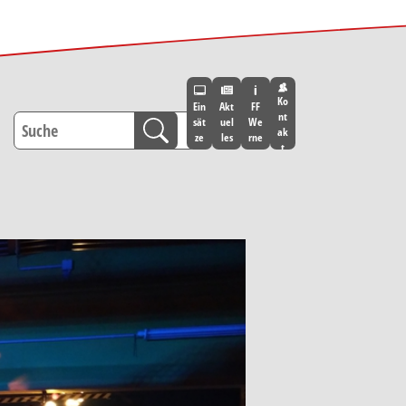
Ko
Ein
Akt
FF
nt
sät
uel
We
ak
ze
les
rne
t