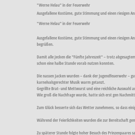
"Werne Helau" in der Feuerwehr
Ausgefallene Kostüme, gute Stimmung und einen riesigen An
"Werne Helau" in der Feuerwehr
Ausgefallene Kostüme, gute Stimmung und einen riesigen A
begrüßen.
Damit alle Jecken die "Fünfte Jahreszeit" – trotz abgesagt
schon eine halbe Stunde vorab nutzen konnten.
Die nassen Jacken wurden – dank der Jugendfeuerwehr – gut i
karnelvalsgerechter Musik warm getanzt.
Gegrillte Brat- und Mettwurst und eine reichliche Auswahl 
Wie groß die Nachfrage wurde, hatte sich erst gen Nachmitt
Zum Glück besserte sich das Wetter zunehmens, so dass eini
Während der Feierlichkeiten wurden die zur Bereitschaft ge
Zu späterer Stunde folgte hoher Besuch des Prinzenpaares s