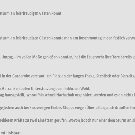
sturm an feierfreudigen Gästen konnt
nsturm an feierfreudigen Gästen konnte man am Rosenmontag in den festlich verwa
em Umzug – im vollen Maße genießen konnten, hat die Feuerwehr ihre Tore bereits 
n der Garderobe verstaut, ein Platz an der langen Theke, Stehtisch oder Bierzeltga
an Getränken boten Unterstützung beim leiblichen Wohl.
ag hausgestellt, woraufhin schnell Nachschub organisiert werden und es an nichts 
ge Jecken auch bei kurzweiligen Einlass-Stopps wegen Überfüllung auch draußen fe
meldeten Kräfte zu zwei Einsätzen gerufen, wovon jedoch nur einer dem Sturm an si
amt Hofstaat.