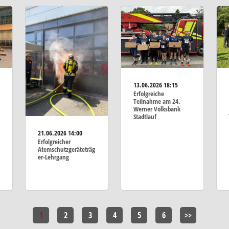
13.06.2026
18:15
Erfolgreiche
Teilnahme am 24.
Werner Volksbank
Stadtlauf
21.06.2026
14:00
Erfolgreicher
Atemschutzgeräteträg
er-Lehrgang
1
2
3
4
5
6
>>