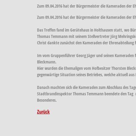
Zum 09.04.2016 hat der Bürgermeister die Kameraden der Eh
Zum 09.04.2016 hat der Bürgermeister die Kameraden der Eh
Das Treffen fand im Gerätehaus in Holthausen statt, wo Bür
Thomas Temmann mit seinem Stellvertreter Jörg Mehringsk
Christ dankte zunächst den Kameraden der Ehrenabteilung für
Im vom Gruppenführer Georg Jäger und seinen Kameraden fr
Bleckmann.
Hier wurden die Ehemaligen vom Hofbesitzer Thorsten Bleckma
gegenwärtige Situation seines Betriebes, welche aktuell au
Danach machten sich die Kameraden zum Abschluss des Tages
Stadtbrandinspektor Thomas Temmann beendete den Tag mit 
Besonderes.
Zurück