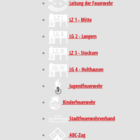
Leitung der Feuerwehr
LZ 1 - Mitte
LG 2 - Langern
LZ 3 - Stockum
LG 4 - Holthausen
Jugendfeuerwehr
Kinder­feuer­wehr
Stadt­feuer­wehr­verband
ABC-Zug