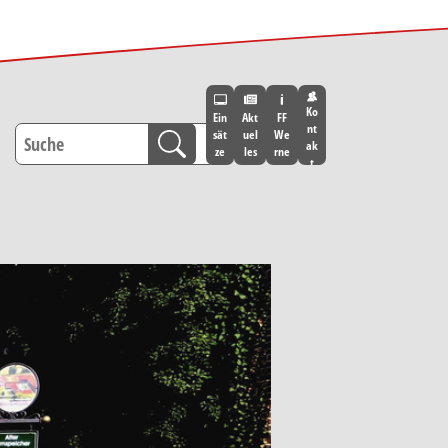
Ko
Ein
Akt
FF
nt
sät
uel
We
ak
ze
les
rne
t