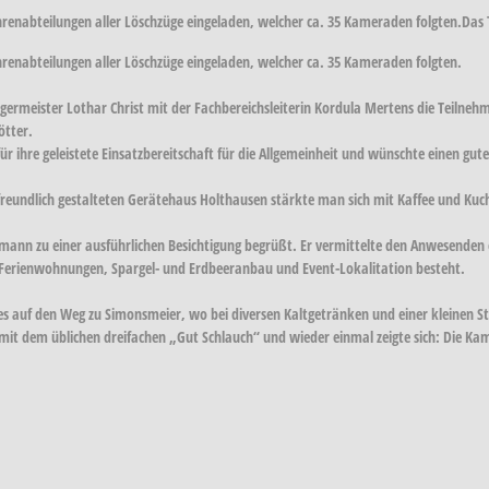
renabteilungen aller Löschzüge eingeladen, welcher ca. 35 Kameraden folgten.Das 
renabteilungen aller Löschzüge eingeladen, welcher ca. 35 Kameraden folgten.
germeister Lothar Christ mit der Fachbereichsleiterin Kordula Mertens die Teilne
ötter.
 ihre geleistete Einsatzbereitschaft für die Allgemeinheit und wünschte einen gute
eundlich gestalteten Gerätehaus Holthausen stärkte man sich mit Kaffee und Ku
nn zu einer ausführlichen Besichtigung begrüßt. Er vermittelte den Anwesenden ein
s Ferienwohnungen, Spargel- und Erdbeeranbau und Event-Lokalitation besteht.
 auf den Weg zu Simonsmeier, wo bei diversen Kaltgetränken und einer kleinen St
dem üblichen dreifachen „Gut Schlauch“ und wieder einmal zeigte sich: Die Kame