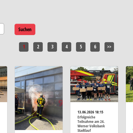
1
2
3
4
5
6
>>
13.06.2026
18:15
Erfolgreiche
Teilnahme am 24.
Werner Volksbank
Stadtlauf