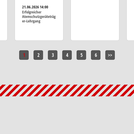
21.06.2026
14:00
Erfolgreicher
Atemschutzgeräteträg
er-Lehrgang
1
2
3
4
5
6
>>