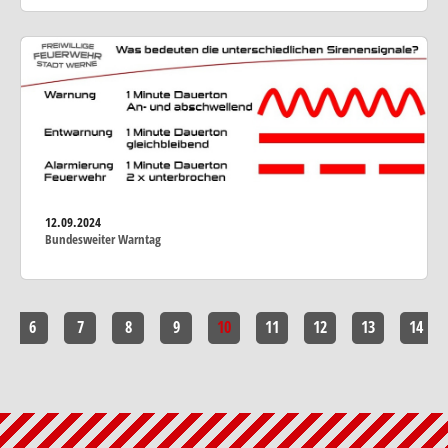
12.09.2024
Bundesweiter Warntag
6
7
8
9
10
11
12
13
14