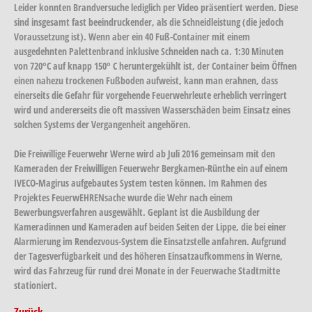
Leider konnten Brandversuche lediglich per Video präsentiert werden. Diese
sind insgesamt fast beeindruckender, als die Schneidleistung (die jedoch
Voraussetzung ist). Wenn aber ein 40 Fuß-Container mit einem
ausgedehnten Palettenbrand inklusive Schneiden nach ca. 1:30 Minuten
von 720°C auf knapp 150° C heruntergekühlt ist, der Container beim Öffnen
einen nahezu trockenen Fußboden aufweist, kann man erahnen, dass
einerseits die Gefahr für vorgehende Feuerwehrleute erheblich verringert
wird und andererseits die oft massiven Wasserschäden beim Einsatz eines
solchen Systems der Vergangenheit angehören.
Die Freiwillige Feuerwehr Werne wird ab Juli 2016 gemeinsam mit den
Kameraden der Freiwilligen Feuerwehr Bergkamen-Rünthe ein auf einem
IVECO-Magirus aufgebautes System testen können. Im Rahmen des
Projektes FeuerwEHRENsache wurde die Wehr nach einem
Bewerbungsverfahren ausgewählt. Geplant ist die Ausbildung der
Kameradinnen und Kameraden auf beiden Seiten der Lippe, die bei einer
Alarmierung im Rendezvous-System die Einsatzstelle anfahren. Aufgrund
der Tagesverfügbarkeit und des höheren Einsatzaufkommens in Werne,
wird das Fahrzeug für rund drei Monate in der Feuerwache Stadtmitte
stationiert.
Zurück