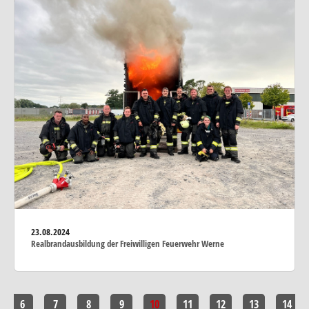
23.08.2024
Realbrandausbildung der Freiwilligen Feuerwehr Werne
6
7
8
9
10
11
12
13
14