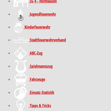
LG 4 - Holthausen
Jugendfeuerwehr
Kinder­feuer­wehr
Stadt­feuer­wehr­verband
ABC-Zug
Spielmannszug
Fahrzeuge
Einsatz-Statistik
Tipps & Tricks