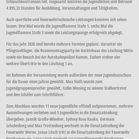
Schlauchbootrennen teil. Insgesamt leisteten die Jugendlichen und Betreuer
4.895,33 Stunden für Ausbildung, Veranstaltungen und Tätigkeiten.
Auch sportliche und feuerwehrtechnische Leistungen konnten sich sehen
lassen: Drei Mal wurde die Jugendflamme Stufe 1, sechs Mal die
Jugendflamme Stufe 3 sowie die Leistungsspange erfolgreich abgelegt.
Für das Jahr 2026 sind bereits mehrere Termine geplant, darunter ein
Pfingstzeltlager, die Rosenmontagsparty im Gerätehaus des Löschzug Mitte
sowie ein Besuch bei der Autobahnpolizei Kamen. Zudem stehen vier
weitere Übertritte in den Löschzug 1 an.
Im Rahmen der Versammlung wurde außerdem der neue Jugendausschuss
für die Dauer eines Jahres gewählt. Max Huth wurde zum
Jugendgruppensprecher gewählt, Collin Messing zu seinem Stellvertreter
und Ben Schäfer zum Schriftführer.
Zum Abschluss wurden 11 neue Jugendliche offiziell aufgenommen, mehrere
Auszeichnungen verliehen und 5 Jugendliche in die Einsatzabteilung
übergeben. Jannik Große-Wienker, Sydney Rose Kauke, Germain
Schulenberg und Max Trottenberg wechseln in die Einsatzabteilung der
Feuerwehr Werne. Jonas Lösch tritt in die Einsatzabteilung der Feuerwehr
Bergkamen ein. Leon Lösch wechselt zur Jugendfeuerwehr Bergkamen.