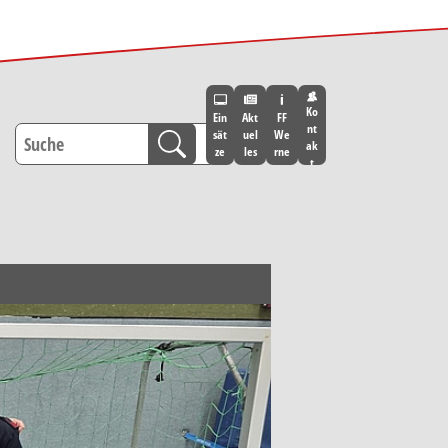
Ko
Ein
Akt
FF
nt
sät
uel
We
ak
ze
les
rne
t