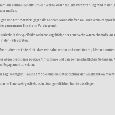
 am Fußball-Benefizturnier "Werne kickt" teil. Die Veranstaltung fand in der Li
ander maßen.
tigen und trat motiviert gegen die anderen Mannschaften an. Auch wenn es sportlich
d der gemeinsame Einsatz im Vordergrund.
außerhalb des Spielfelds: Mehrere Angehörige der Feuerwehr waren ebenfalls vor O
n der Halle sorgten.
freut, aber am Ende zählt, dass wir dabei waren und einen Beitrag leisten konnten
r allem durch seine positive Atmosphäre und den gemeinschaftlichen Gedanken. All
nd Engagement zu setzen.
dem Tag: Teamgeist, Freude am Spiel und die Unterstützung der Benefizaktion macht
den im Feuerwehrgerätehaus in einer gemütlichen Runde ausklingen.