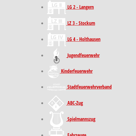
LG 2 - Langern
LZ 3 - Stockum
LG 4 - Holthausen
Jugendfeuerwehr
Kinder­feuer­wehr
Stadt­feuer­wehr­verband
ABC-Zug
Spielmannszug
Fahrzeuge