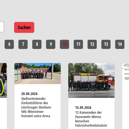
6
7
8
9
10
11
12
13
14
20.09.2024
Stellvertretender
Einheitsführer des
Löschzuges Stockum
15.09.2024
Nils Wienstroer
12 Kameraden der
heiratet seine Anna
Feuerwehr Werne
besuchen
Fahrsicherheitstrainin