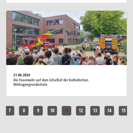
21.06.2024
Die Feuerwehr auf dem Schulhof der Katholischen
Wiehagengrundschule
7
8
9
10
11
12
13
14
15