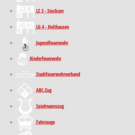
LZ 3 - Stockum
LG 4 - Holthausen
Jugendfeuerwehr
Kinder­feuer­wehr
Stadt­feuer­wehr­verband
ABC-Zug
Spielmannszug
Fahrzeuge