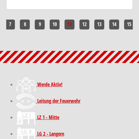
7
8
9
10
11
12
13
14
15
Werde Aktiv!
Leitung der Feuerwehr
LZ 1 - Mitte
LG 2 - Langern