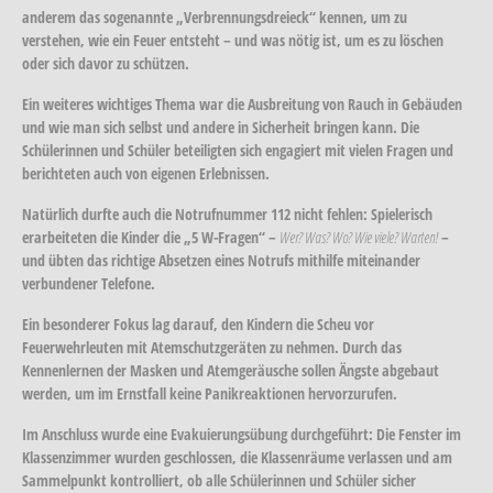
anderem das sogenannte „Verbrennungsdreieck“ kennen, um zu
verstehen, wie ein Feuer entsteht – und was nötig ist, um es zu löschen
oder sich davor zu schützen.
Ein weiteres wichtiges Thema war die Ausbreitung von Rauch in Gebäuden
und wie man sich selbst und andere in Sicherheit bringen kann. Die
Schülerinnen und Schüler beteiligten sich engagiert mit vielen Fragen und
berichteten auch von eigenen Erlebnissen.
Natürlich durfte auch die Notrufnummer 112 nicht fehlen: Spielerisch
erarbeiteten die Kinder die „5 W-Fragen“ –
Wer? Was? Wo? Wie viele? Warten!
–
und übten das richtige Absetzen eines Notrufs mithilfe miteinander
verbundener Telefone.
Ein besonderer Fokus lag darauf, den Kindern die Scheu vor
Feuerwehrleuten mit Atemschutzgeräten zu nehmen. Durch das
Kennenlernen der Masken und Atemgeräusche sollen Ängste abgebaut
werden, um im Ernstfall keine Panikreaktionen hervorzurufen.
Im Anschluss wurde eine Evakuierungsübung durchgeführt: Die Fenster im
Klassenzimmer wurden geschlossen, die Klassenräume verlassen und am
Sammelpunkt kontrolliert, ob alle Schülerinnen und Schüler sicher