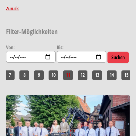
Zurück
Filter-Möglichkeiten
Von:
Bis:
7
8
9
10
11
12
13
14
15