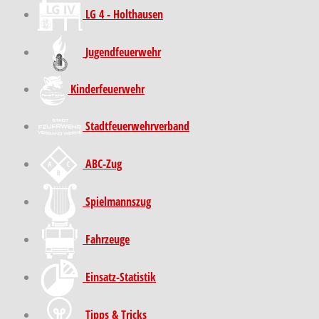
LG 4 - Holthausen
Jugendfeuerwehr
Kinder­feuer­wehr
Stadt­feuer­wehr­verband
ABC-Zug
Spielmannszug
Fahrzeuge
Einsatz-Statistik
Tipps & Tricks