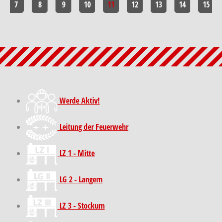
7
8
9
10
11
12
13
14
15
Werde Aktiv!
Leitung der Feuerwehr
LZ 1 - Mitte
LG 2 - Langern
LZ 3 - Stockum