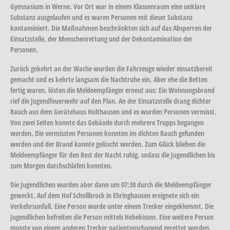
Gymnasium in Werne. Vor Ort war in einem Klassenraum eine unklare
Substanz ausgelaufen und es waren Personen mit dieser Substanz
kontaminiert. Die Maßnahmen beschränkten sich auf das Absperren der
Einsatzstelle, der Menschenrettung und der Dekontamination der
Personen.
Zurück gekehrt an der Wache wurden die Fahrzeuge wieder einsatzbereit
gemacht und es kehrte langsam die Nachtruhe ein. Aber ehe die Betten
fertig waren, lösten die Meldeempfänger erneut aus: Ein Wohnungsbrand
rief die Jugendfeuerwehr auf den Plan. An der Einsatzstelle drang dichter
Rauch aus dem Gerätehaus Holthausen und es wurden Personen vermisst.
Von zwei Seiten konnte das Gebäude durch mehrere Trupps begangen
werden. Die vermissten Personen konnten im dichten Rauch gefunden
werden und der Brand konnte gelöscht werden. Zum Glück blieben die
Meldeempfänger für den Rest der Nacht ruhig, sodass die Jugendlichen bis
zum Morgen durchschlafen konnten.
Die Jugendlichen wurden aber dann um 07:30 durch die Meldeempfänger
geweckt. Auf dem Hof Schollbrock in Ehringhausen ereignete sich ein
Verkehrsunfall. Eine Person wurde unter einem Trecker eingeklemmt. Die
Jugendlichen befreiten die Person mittels Hebekissen. Eine weitere Person
musste von einem anderen Trecker patientenschonend gerettet werden.