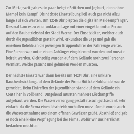
Zur Mittagszeit gab es ein paar belegte Brötchen und Joghurt, denn ohne
Mampf kein Kampf! Die nächste Einsatzübung ließ auch gar nicht allzu
lange auf sich warten. Um 12:46 Uhr piepten die digitalen Meldeempfänger.
Diesmal kam es zu einer unklaren Lage mit einer eingeklemmten Person
auf den Baubetriebshof der Stadt Werne. Der Einsatzleiter, welcher auch
durch die Jugendlichen gestellt wird, erkundete die Lage und gab die
einzelnen Befehle an die jeweiligen Gruppenführer der Fahrzeuge weiter.
Eine Person war unter einem Anhänger eingeklemmt worden und musste
befreit werden. Gleichzeitig wurden auf dem Gelände noch zwei Personen
vermisst, welche gesucht und gefunden werden mussten.
Der nächste Einsatz war dann bereits um 14:34 Uhr. Eine unklare
Rauchentwicklung auf dem Gelände der Firma Höttcke Holzhandel wurde
gemeldet. Beim Eintreffen der Jugendlichen stand auf dem Gelände ein
Container in Vollbrand. Umgehend mussten mehrere Löschangriffe
aufgebaut werden. Die Wasserversorgung gestaltete sich gottseidank sehr
einfach, da die Firma einen Löschteich vorhalten muss. Somit wurde auch
die Wasserentnahme aus einem offenen Gewässer geübt. Abschließend gab
es noch eine kleine Verpflegung bei der Firma, wofür wir uns herzlichst
bedanken möchten.