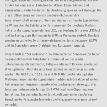
Die Jugendlichen wurden eingewiesen, wie sie sich allgemein und vor allem
für den Fall eines realen Einsatzes der aktiven Kameradinnen und
Kameraden zu verhalten haben. Im Anschluss ging es an die Fahrzeuge: Die
drei Großfahrzeuge wurden von den Jugendlichen auf ihre
Einsatzbereitschaft überprüft. Während dessen frischten die Jugendlichen
ihr Wissen über die Beladung der Fahrzeuge auf. Der Löschzug Stockum
hatte für die Jugendfeuerwehr sein LF20, der Löschzug Mitte sein LF20KatS
und die Löschgruppe Holthausen ihr LF10 zur Verfügung gestellt. Ebenfalls
wurden im Laufe des Berufsfeuerwehrtages der Einsatzleitwagen (ELW)
und die Sonderfahrzeuge (Drehleiter und Rüstwagen) genutzt.
Danach hieß es "Zeit vertreiben". Bei dem herrlichen Sonnenwetter haben
die Jugendlichen viele Aktivitäten auf dem Hof vor der Wache
unternommen. Ob Badminton, Ballspiele oder auch Kickern - alle haben
etwas gefunden. Doch die erste Einsatzübung ließ nicht lange auf sich
warten: Um 09:57 Uhr, 10:05 Uhr und 10:14 Uhr piepten die digitalen
Meldeempfänger und die Jugendlichen machten sich Einsatzbereit zu den
Fahrzeugen auf. Insgesamt musste jedes Löschgruppenfahrzeug zu drei
Einsätzen nacheinander fahren: Ein PKW-Brand, eine Ölspur und eine
Tierrettung. Ein ziemliches hohes Einsatzaufkommen für den Anfang.
Zurück an der Fahrzeughalle wurden die Fahrzeuge wieder einsatzbereit
gemacht.