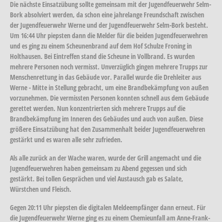
Die nächste Einsatzübung sollte gemeinsam mit der Jugendfeuerwehr Selm-
Bork absolviert werden, da schon eine jahrelange Freundschaft zwischen
der Jugendfeuerwehr Werne und der Jugendfeuerwehr Selm-Bork besteht.
Um 16:44 Uhr piepsten dann die Melder für die beiden Jugendfeuerwehren
und es ging zu einem Scheunenbrand auf dem Hof Schulze Froning in
Holthausen. Bei Eintreffen stand die Scheune in Vollbrand. Es wurden
mehrere Personen noch vermisst. Unverzüglich gingen mehrere Trupps zur
Menschenrettung in das Gebäude vor. Parallel wurde die Drehleiter aus
Werne - Mitte in Stellung gebracht, um eine Brandbekämpfung von außen
vorzunehmen. Die vermissten Personen konnten schnell aus dem Gebäude
gerettet werden. Nun konzentrierten sich mehrere Trupps auf die
Brandbekämpfung im Inneren des Gebäudes und auch von außen. Diese
größere Einsatzübung hat den Zusammenhalt beider Jugendfeuerwehren
gestärkt und es waren alle sehr zufrieden.
Als alle zurück an der Wache waren, wurde der Grill angemacht und die
Jugendfeuerwehren haben gemeinsam zu Abend gegessen und sich
gestärkt. Bei tollen Gesprächen und viel Austausch gab es Salate,
Würstchen und Fleisch.
Gegen 20:11 Uhr piepsten die digitalen Meldeempfänger dann erneut. Für
die Jugendfeuerwehr Werne ging es zu einem Chemieunfall am Anne-Frank-