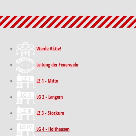
Werde Aktiv!
Leitung der Feuerwehr
LZ 1 - Mitte
LG 2 - Langern
LZ 3 - Stockum
LG 4 - Holthausen