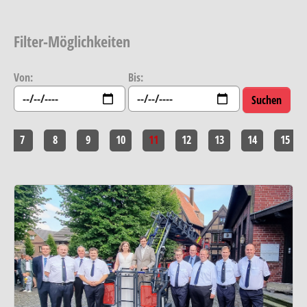
Filter-Möglichkeiten
Von:
Bis:
7
8
9
10
11
12
13
14
15