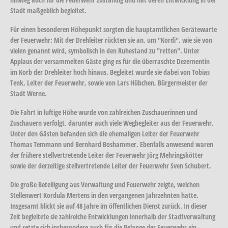
Stadt maßgeblich begleitet.
Für einen besonderen Höhepunkt sorgten die hauptamtlichen Gerätewarte
der Feuerwehr: Mit der Drehleiter rückten sie an, um "Kordi", wie sie von
vielen genannt wird, symbolisch in den Ruhestand zu "retten". Unter
Applaus der versammelten Gäste ging es für die überraschte Dezernentin
im Korb der Drehleiter hoch hinaus. Begleitet wurde sie dabei von Tobias
Tenk, Leiter der Feuerwehr, sowie von Lars Hübchen, Bürgermeister der
Stadt Werne.
Die Fahrt in luftige Höhe wurde von zahlreichen Zuschauerinnen und
Zuschauern verfolgt, darunter auch viele Wegbegleiter aus der Feuerwehr.
Unter den Gästen befanden sich die ehemaligen Leiter der Feuerwehr
Thomas Temmann und Bernhard Boshammer. Ebenfalls anwesend waren
der frühere stellvertretende Leiter der Feuerwehr Jörg Mehringskötter
sowie der derzeitige stellvertretende Leiter der Feuerwehr Sven Schubert.
Die große Beteiligung aus Verwaltung und Feuerwehr zeigte, welchen
Stellenwert Kordula Mertens in den vergangenen Jahrzehnten hatte.
Insgesamt blickt sie auf 48 Jahre im öffentlichen Dienst zurück. In dieser
Zeit begleitete sie zahlreiche Entwicklungen innerhalb der Stadtverwaltung
und setzte sich insbesondere auch für die Belange der Feuerwehr ein.