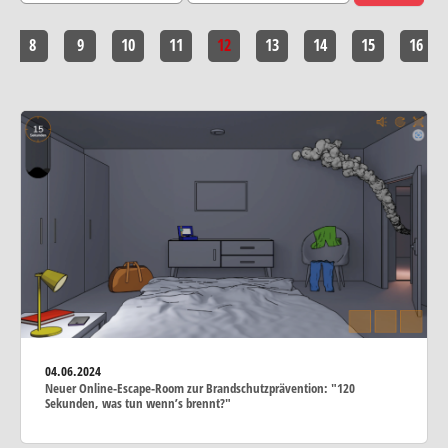
8
9
10
11
12
13
14
15
16
04.06.2024
Neuer Online-Escape-Room zur Brandschutzprävention: "120
Sekunden, was tun wenn’s brennt?"