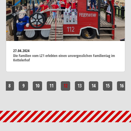
27.04.2024
Die Familien vom LZ1 erlebten einen unvergesslichen Familientag im
Kettelerhof
8
9
10
11
12
13
14
15
16