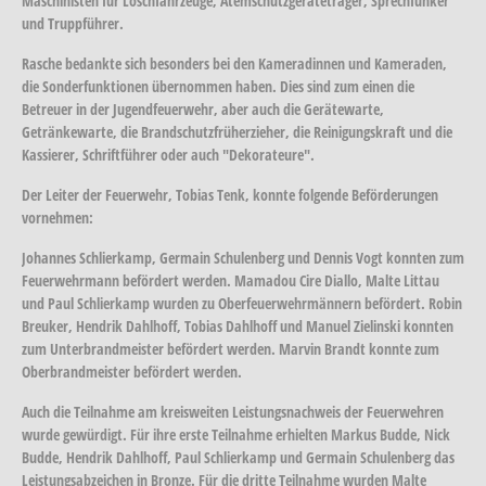
Maschinisten für Löschfahrzeuge, Atemschutzgeräteträger, Sprechfunker
und Truppführer.
Rasche bedankte sich besonders bei den Kameradinnen und Kameraden,
die Sonderfunktionen übernommen haben. Dies sind zum einen die
Betreuer in der Jugendfeuerwehr, aber auch die Gerätewarte,
Getränkewarte, die Brandschutzfrüherzieher, die Reinigungskraft und die
Kassierer, Schriftführer oder auch "Dekorateure".
Der Leiter der Feuerwehr, Tobias Tenk, konnte folgende Beförderungen
vornehmen:
Johannes Schlierkamp, Germain Schulenberg und Dennis Vogt konnten zum
Feuerwehrmann befördert werden. Mamadou Cire Diallo, Malte Littau
und Paul Schlierkamp wurden zu Oberfeuerwehrmännern befördert. Robin
Breuker, Hendrik Dahlhoff, Tobias Dahlhoff und Manuel Zielinski konnten
zum Unterbrandmeister befördert werden. Marvin Brandt konnte zum
Oberbrandmeister befördert werden.
Auch die Teilnahme am kreisweiten Leistungsnachweis der Feuerwehren
wurde gewürdigt. Für ihre erste Teilnahme erhielten Markus Budde, Nick
Budde, Hendrik Dahlhoff, Paul Schlierkamp und Germain Schulenberg das
Leistungsabzeichen in Bronze. Für die dritte Teilnahme wurden Malte