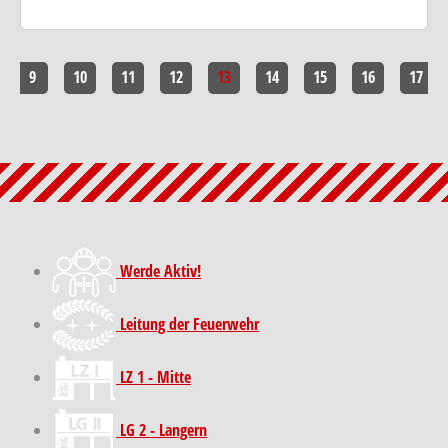
9
10
11
12
13
14
15
16
17
Werde Aktiv!
Leitung der Feuerwehr
LZ 1 - Mitte
LG 2 - Langern