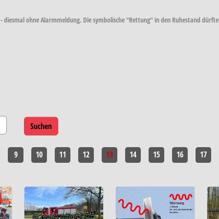
- diesmal ohne Alarmmeldung. Die symbolische "Rettung" in den Ruhestand dürfte i
9
10
11
12
13
14
15
16
17