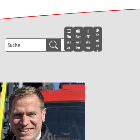
Ko
Ein
Akt
FF
nt
sät
uel
We
ak
ze
les
rne
t