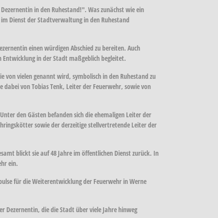
 Dezernentin in den Ruhestand!". Was zunächst wie ein
en im Dienst der Stadtverwaltung in den Ruhestand
zernentin einen würdigen Abschied zu bereiten. Auch
 Entwicklung in der Stadt maßgeblich begleitet.
ie von vielen genannt wird, symbolisch in den Ruhestand zu
ie dabei von Tobias Tenk, Leiter der Feuerwehr, sowie von
 Unter den Gästen befanden sich die ehemaligen Leiter der
gskötter sowie der derzeitige stellvertretende Leiter der
mt blickt sie auf 48 Jahre im öffentlichen Dienst zurück. In
hr ein.
mpulse für die Weiterentwicklung der Feuerwehr in Werne
r Dezernentin, die die Stadt über viele Jahre hinweg