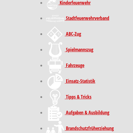
Kinder­feuer­wehr
Stadt­feuer­wehr­verband
ABC-Zug
Spielmannszug
Fahrzeuge
Einsatz-Statistik
Tipps & Tricks
Aufgaben & Ausbildung
Brand­schutz­früh­erziehung