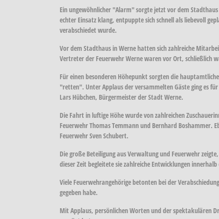
Ein ungewöhnlicher "Alarm" sorgte jetzt vor dem Stadthaus 
echter Einsatz klang, entpuppte sich schnell als liebevoll
verabschiedet wurde.
Vor dem Stadthaus in Werne hatten sich zahlreiche Mitarbe
Vertreter der Feuerwehr Werne waren vor Ort, schließlich w
Für einen besonderen Höhepunkt sorgten die hauptamtlichen 
"retten". Unter Applaus der versammelten Gäste ging es für 
Lars Hübchen, Bürgermeister der Stadt Werne.
Die Fahrt in luftige Höhe wurde von zahlreichen Zuschaueri
Feuerwehr Thomas Temmann und Bernhard Boshammer. Ebenfall
Feuerwehr Sven Schubert.
Die große Beteiligung aus Verwaltung und Feuerwehr zeigte, 
dieser Zeit begleitete sie zahlreiche Entwicklungen innerhal
Viele Feuerwehrangehörige betonten bei der Verabschiedung,
gegeben habe.
Mit Applaus, persönlichen Worten und der spektakulären Dre