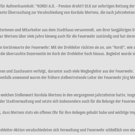
für Aufmerksamkeit: "KORDI A.D. - Pension droht!! DLK zur sofortigen Rettung der
 geplante Überraschung zur Verabschiedung von Kordula Mertens, die nach Jahrzehnt
iterinnen und Mitarbeiter aus dem Stadthaus versammelt, um ihrer langjährigen De
ar Mertens über viele Jahre hinweg auch für die Feuerwehr zuständig und hat deren
Gerätewarte der Feuerwehr: Mit der Drehleiter rückten sie an, um "Kordi", wie s
die überraschte Dezernentin im Korb der Drehleiter hoch hinaus. Begleitet wurde s
nnen und Zuschauern verfolgt, darunter auch viele Wegbegleiter aus der Feuerwehr.
s anwesend waren der frühere stellvertretende Leiter der Feuerwehr Jörg Mehrin
welchen Stellenwert Kordula Mertens in den vergangenen Jahrzehnten hatte. Insgesa
b der Stadtverwaltung und setzte sich insbesondere auch für die Belange der Feuerwe
 dass Mertens stets ein offenes Ohr für ihre Anliegen gehabt habe und wichtige I
hleiter-Aktion verabschiedeten sich Verwaltung und Feuerwehr schließlich von eine