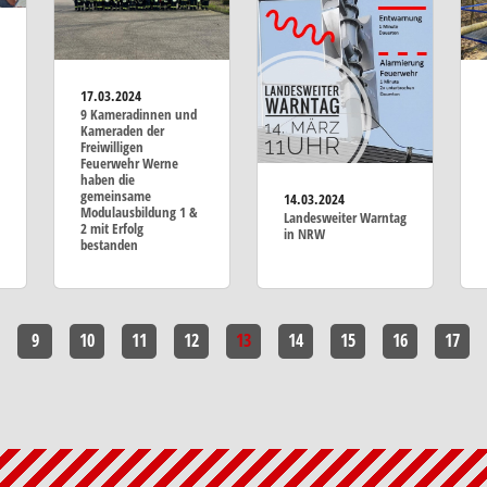
17.03.2024
9 Kameradinnen und
Kameraden der
Freiwilligen
Feuerwehr Werne
haben die
gemeinsame
14.03.2024
Modulausbildung 1 &
Landesweiter Warntag
2 mit Erfolg
in NRW
bestanden
9
10
11
12
13
14
15
16
17