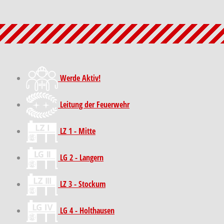
Werde Aktiv!
Leitung der Feuerwehr
LZ 1 - Mitte
LG 2 - Langern
LZ 3 - Stockum
LG 4 - Holthausen