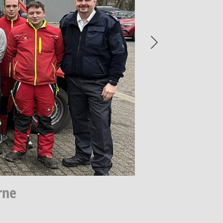
Next
rne