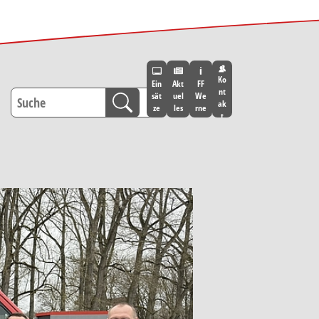
Ko
Ein
Akt
FF
nt
sät
uel
We
ak
ze
les
rne
t