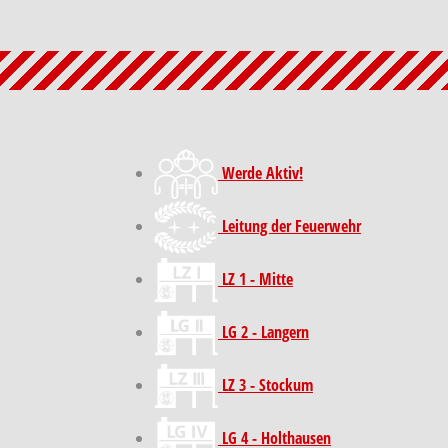
Werde Aktiv!
Leitung der Feuerwehr
LZ 1 - Mitte
LG 2 - Langern
LZ 3 - Stockum
LG 4 - Holthausen