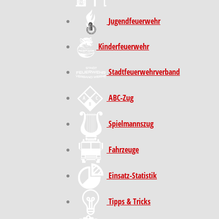
Jugendfeuerwehr
Kinder­feuer­wehr
Stadt­feuer­wehr­verband
ABC-Zug
Spielmannszug
Fahrzeuge
Einsatz-Statistik
Tipps & Tricks