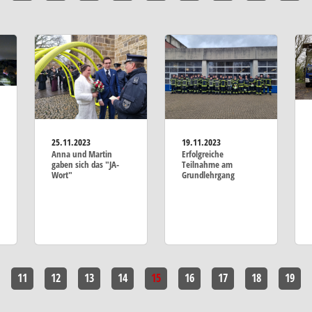
25.11.2023
19.11.2023
Anna und Martin
Erfolgreiche
gaben sich das "JA-
Teilnahme am
Wort"
Grundlehrgang
11
12
13
14
15
16
17
18
19