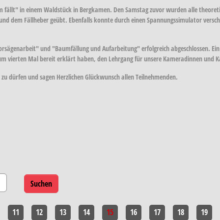
 fällt" in einem Waldstück in Bergkamen. Den Samstag zuvor wurden alle theoreti
 und dem Fällheber geübt. Ebenfalls konnte durch einen Spannungssimulator vers
sägenarbeit" und "Baumfällung und Aufarbeitung" erfolgreich abgeschlossen. Ein
 zum vierten Mal bereit erklärt haben, den Lehrgang für unsere Kameradinnen und
 zu dürfen und sagen Herzlichen Glückwunsch allen Teilnehmenden.
11
12
13
14
15
16
17
18
19