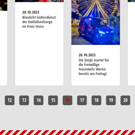
20.10.2023
Blaulicht Gottesdienst
der Notfallseelsorge
im Kreis Unna
20.10.2023
Die SimJü startet für
die Freiwillige
Feuerwehr Werne
bereits am Freitag!
12
13
14
15
16
17
18
19
20