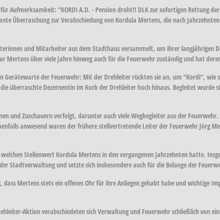
für Aufmerksamkeit: "KORDI A.D. - Pension droht!! DLK zur sofortigen Rettung der
 geplante Überraschung zur Verabschiedung von Kordula Mertens, die nach Jahrzehnt
iterinnen und Mitarbeiter aus dem Stadthaus versammelt, um ihrer langjährigen De
ar Mertens über viele Jahre hinweg auch für die Feuerwehr zuständig und hat deren
Gerätewarte der Feuerwehr: Mit der Drehleiter rückten sie an, um "Kordi", wie s
die überraschte Dezernentin im Korb der Drehleiter hoch hinaus. Begleitet wurde s
nnen und Zuschauern verfolgt, darunter auch viele Wegbegleiter aus der Feuerwehr.
s anwesend waren der frühere stellvertretende Leiter der Feuerwehr Jörg Mehrin
welchen Stellenwert Kordula Mertens in den vergangenen Jahrzehnten hatte. Insgesa
b der Stadtverwaltung und setzte sich insbesondere auch für die Belange der Feuerwe
 dass Mertens stets ein offenes Ohr für ihre Anliegen gehabt habe und wichtige I
hleiter-Aktion verabschiedeten sich Verwaltung und Feuerwehr schließlich von eine