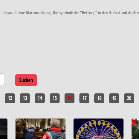
- diesmal ohne Alarmmeldung. Die symbolische "Rettung" in den Ruhestand dürfte i
12
13
14
15
16
17
18
19
20