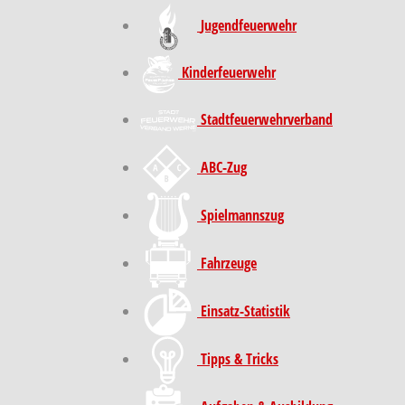
Jugendfeuerwehr
Kinder­feuer­wehr
Stadt­feuer­wehr­verband
ABC-Zug
Spielmannszug
Fahrzeuge
Einsatz-Statistik
Tipps & Tricks