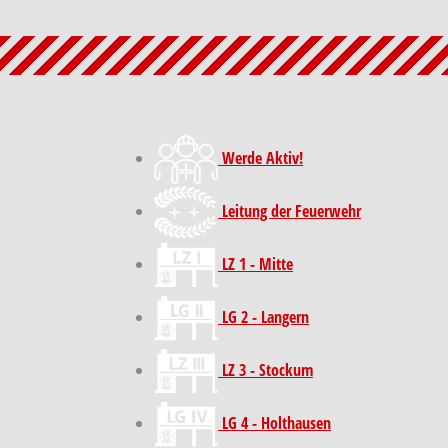
Werde Aktiv!
Leitung der Feuerwehr
LZ 1 - Mitte
LG 2 - Langern
LZ 3 - Stockum
LG 4 - Holthausen