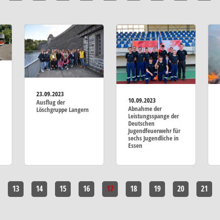
23.09.2023
10.09.2023
Ausflug der
Abnahme der
Löschgruppe Langern
Leistungsspange der
Deutschen
Jugendfeuerwehr für
sechs Jugendliche in
Essen
13
14
15
16
17
18
19
20
21