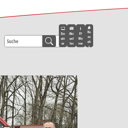
Ko
Ein
Akt
FF
nt
sät
uel
We
ak
ze
les
rne
t