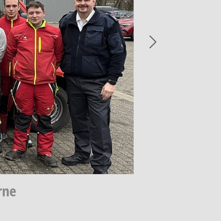
Next
rne