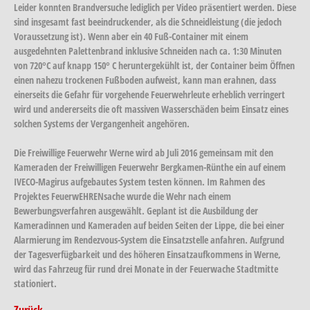
Leider konnten Brandversuche lediglich per Video präsentiert werden. Diese
sind insgesamt fast beeindruckender, als die Schneidleistung (die jedoch
Voraussetzung ist). Wenn aber ein 40 Fuß-Container mit einem
ausgedehnten Palettenbrand inklusive Schneiden nach ca. 1:30 Minuten
von 720°C auf knapp 150° C heruntergekühlt ist, der Container beim Öffnen
einen nahezu trockenen Fußboden aufweist, kann man erahnen, dass
einerseits die Gefahr für vorgehende Feuerwehrleute erheblich verringert
wird und andererseits die oft massiven Wasserschäden beim Einsatz eines
solchen Systems der Vergangenheit angehören.
Die Freiwillige Feuerwehr Werne wird ab Juli 2016 gemeinsam mit den
Kameraden der Freiwilligen Feuerwehr Bergkamen-Rünthe ein auf einem
IVECO-Magirus aufgebautes System testen können. Im Rahmen des
Projektes FeuerwEHRENsache wurde die Wehr nach einem
Bewerbungsverfahren ausgewählt. Geplant ist die Ausbildung der
Kameradinnen und Kameraden auf beiden Seiten der Lippe, die bei einer
Alarmierung im Rendezvous-System die Einsatzstelle anfahren. Aufgrund
der Tagesverfügbarkeit und des höheren Einsatzaufkommens in Werne,
wird das Fahrzeug für rund drei Monate in der Feuerwache Stadtmitte
stationiert.
Zurück