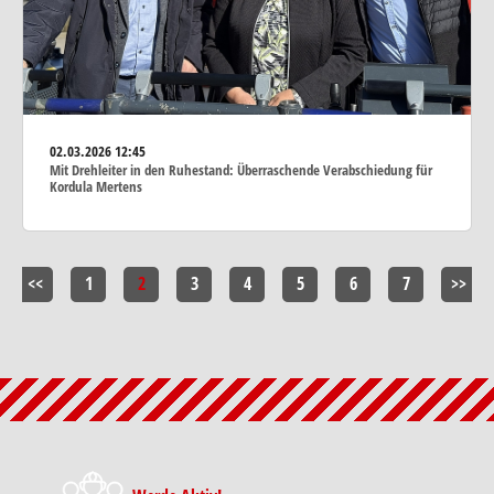
02.03.2026
12:45
Mit Drehleiter in den Ruhestand: Überraschende Verabschiedung für
Kordula Mertens
<<
1
2
3
4
5
6
7
>>