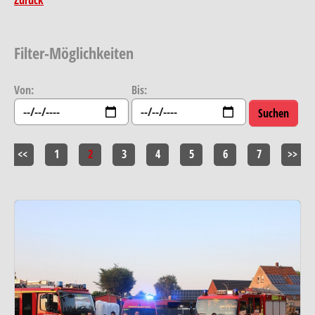
Filter-Möglichkeiten
Von:
Bis:
<<
1
2
3
4
5
6
7
>>