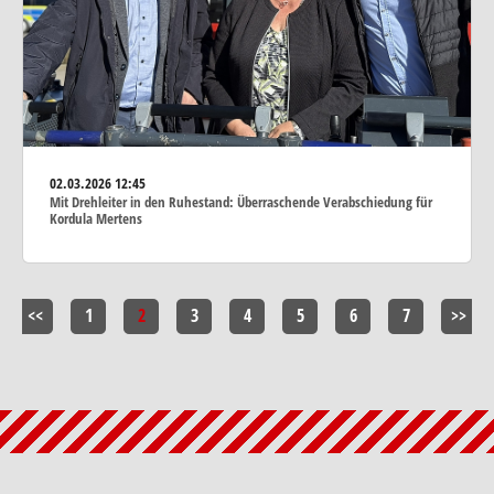
02.03.2026
12:45
Mit Drehleiter in den Ruhestand: Überraschende Verabschiedung für
Kordula Mertens
<<
1
2
3
4
5
6
7
>>