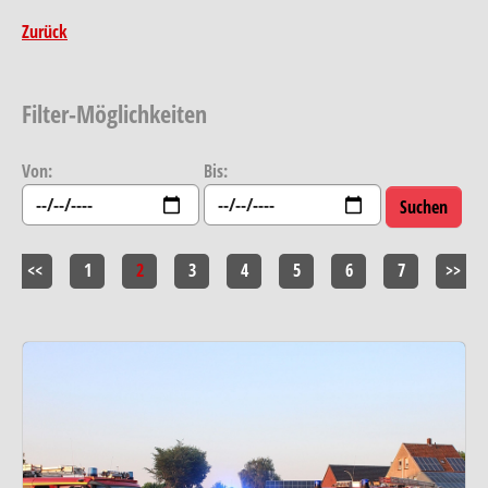
Zurück
Filter-Möglichkeiten
Von:
Bis:
<<
1
2
3
4
5
6
7
>>