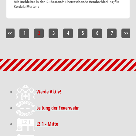
Mit Drehleiter in den Ruhestand: Überraschende Verabschiedung für
Kordula Mertens
<<
1
2
3
4
5
6
7
>>
Werde Aktiv!
Leitung der Feuerwehr
LZ 1 - Mitte