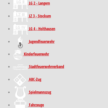
LG 2 - Langern
LZ 3 - Stockum
LG 4 - Holthausen
Jugendfeuerwehr
Kinder­feuer­wehr
Stadt­feuer­wehr­verband
ABC-Zug
Spielmannszug
Fahrzeuge