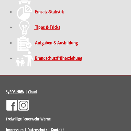
Einsatz-Statistik
Tipps & Tricks
Aufgaben & Ausbildung
Brand­schutz­früh­erziehung
SyBOS NRW
|
Cloud
Freiwillige Feuerwehr Werne
Impressum
|
Datenschutz
|
Kontakt