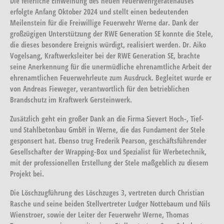
Die feierliche Einweihung des neuen Feuerwehrgerätehauses
erfolgte Anfang Oktober 2024 und stellt einen bedeutenden
Meilenstein für die Freiwillige Feuerwehr Werne dar. Dank der
großzügigen Unterstützung der RWE Generation SE konnte die Stele,
die dieses besondere Ereignis würdigt, realisiert werden. Dr. Aiko
Vogelsang, Kraftwerksleiter bei der RWE Generation SE, brachte
seine Anerkennung für die unermüdliche ehrenamtliche Arbeit der
ehrenamtlichen Feuerwehrleute zum Ausdruck. Begleitet wurde er
von Andreas Fieweger, verantwortlich für den betrieblichen
Brandschutz im Kraftwerk Gersteinwerk.
Zusätzlich geht ein großer Dank an die Firma Sievert Hoch-, Tief-
und Stahlbetonbau GmbH in Werne, die das Fundament der Stele
gesponsert hat. Ebenso trug Frederik Pearson, geschäftsführender
Gesellschafter der Wrapping-Box und Spezialist für Werbetechnik,
mit der professionellen Erstellung der Stele maßgeblich zu diesem
Projekt bei.
Die Löschzugführung des Löschzuges 3, vertreten durch Christian
Rasche und seine beiden Stellvertreter Ludger Nottebaum und Nils
Wienstroer, sowie der Leiter der Feuerwehr Werne, Thomas