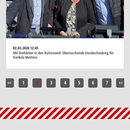
02.03.2026
12:45
Mit Drehleiter in den Ruhestand: Überraschende Verabschiedung für
Kordula Mertens
<<
1
2
3
4
5
6
7
>>