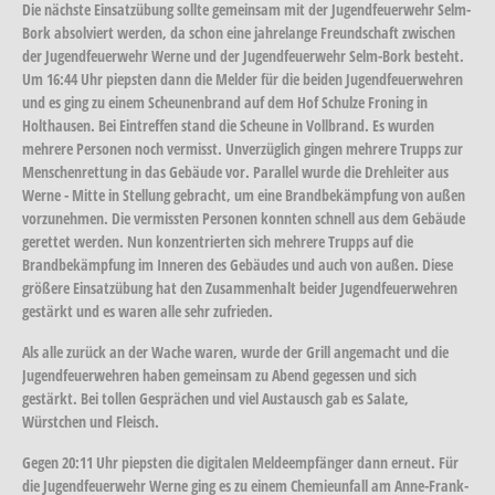
Die nächste Einsatzübung sollte gemeinsam mit der Jugendfeuerwehr Selm-
Bork absolviert werden, da schon eine jahrelange Freundschaft zwischen
der Jugendfeuerwehr Werne und der Jugendfeuerwehr Selm-Bork besteht.
Um 16:44 Uhr piepsten dann die Melder für die beiden Jugendfeuerwehren
und es ging zu einem Scheunenbrand auf dem Hof Schulze Froning in
Holthausen. Bei Eintreffen stand die Scheune in Vollbrand. Es wurden
mehrere Personen noch vermisst. Unverzüglich gingen mehrere Trupps zur
Menschenrettung in das Gebäude vor. Parallel wurde die Drehleiter aus
Werne - Mitte in Stellung gebracht, um eine Brandbekämpfung von außen
vorzunehmen. Die vermissten Personen konnten schnell aus dem Gebäude
gerettet werden. Nun konzentrierten sich mehrere Trupps auf die
Brandbekämpfung im Inneren des Gebäudes und auch von außen. Diese
größere Einsatzübung hat den Zusammenhalt beider Jugendfeuerwehren
gestärkt und es waren alle sehr zufrieden.
Als alle zurück an der Wache waren, wurde der Grill angemacht und die
Jugendfeuerwehren haben gemeinsam zu Abend gegessen und sich
gestärkt. Bei tollen Gesprächen und viel Austausch gab es Salate,
Würstchen und Fleisch.
Gegen 20:11 Uhr piepsten die digitalen Meldeempfänger dann erneut. Für
die Jugendfeuerwehr Werne ging es zu einem Chemieunfall am Anne-Frank-