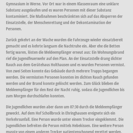
Gymnasium in Werne. Vor Ort war in einem Klassenraum eine unklare
Substanz ausgelaufen und es waren Personen mit dieser Substanz
kontaminiert. Die Maßnahmen beschränkten sich auf das Absperren der
Einsatzstelle, der Menschenrettung und der Dekontamination der
Personen.
Zurück gekehrt an der Wache wurden die Fahrzeuge wieder einsatzbereit
gemacht und es kehrte langsam die Nachtruhe ein. Aber ehe die Betten
fertig waren, lösten die Meldeempfänger erneut aus: Ein Wohnungsbrand
rief die Jugendfeuerwehr auf den Plan. An der Einsatzstelle drang dichter
Rauch aus dem Gerätehaus Holthausen und es wurden Personen vermisst.
Von zwei Seiten konnte das Gebäude durch mehrere Trupps begangen
werden. Die vermissten Personen konnten im dichten Rauch gefunden
werden und der Brand konnte gelöscht werden. Zum Glück blieben die
Meldeempfänger für den Rest der Nacht ruhig, sodass die Jugendlichen bis
zum Morgen durchschlafen konnten.
Die Jugendlichen wurden aber dann um 07:30 durch die Meldeempfänger
geweckt. Auf dem Hof Schollbrock in Ehringhausen ereignete sich ein
Verkehrsunfall. Eine Person wurde unter einem Trecker eingeklemmt. Die
Jugendlichen befreiten die Person mittels Hebekissen. Eine weitere Person
musste von einem anderen Trecker patientenschonend gerettet werden.