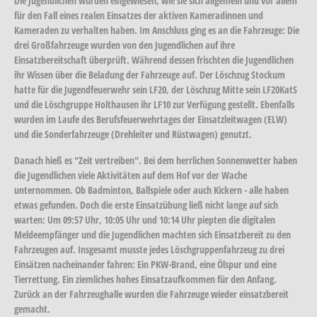
Die Jugendlichen wurden eingewiesen, wie sie sich allgemein und vor allem
für den Fall eines realen Einsatzes der aktiven Kameradinnen und
Kameraden zu verhalten haben. Im Anschluss ging es an die Fahrzeuge: Die
drei Großfahrzeuge wurden von den Jugendlichen auf ihre
Einsatzbereitschaft überprüft. Während dessen frischten die Jugendlichen
ihr Wissen über die Beladung der Fahrzeuge auf. Der Löschzug Stockum
hatte für die Jugendfeuerwehr sein LF20, der Löschzug Mitte sein LF20KatS
und die Löschgruppe Holthausen ihr LF10 zur Verfügung gestellt. Ebenfalls
wurden im Laufe des Berufsfeuerwehrtages der Einsatzleitwagen (ELW)
und die Sonderfahrzeuge (Drehleiter und Rüstwagen) genutzt.
Danach hieß es "Zeit vertreiben". Bei dem herrlichen Sonnenwetter haben
die Jugendlichen viele Aktivitäten auf dem Hof vor der Wache
unternommen. Ob Badminton, Ballspiele oder auch Kickern - alle haben
etwas gefunden. Doch die erste Einsatzübung ließ nicht lange auf sich
warten: Um 09:57 Uhr, 10:05 Uhr und 10:14 Uhr piepten die digitalen
Meldeempfänger und die Jugendlichen machten sich Einsatzbereit zu den
Fahrzeugen auf. Insgesamt musste jedes Löschgruppenfahrzeug zu drei
Einsätzen nacheinander fahren: Ein PKW-Brand, eine Ölspur und eine
Tierrettung. Ein ziemliches hohes Einsatzaufkommen für den Anfang.
Zurück an der Fahrzeughalle wurden die Fahrzeuge wieder einsatzbereit
gemacht.