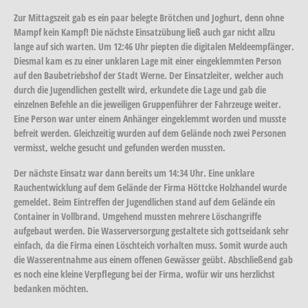
Zur Mittagszeit gab es ein paar belegte Brötchen und Joghurt, denn ohne
Mampf kein Kampf! Die nächste Einsatzübung ließ auch gar nicht allzu
lange auf sich warten. Um 12:46 Uhr piepten die digitalen Meldeempfänger.
Diesmal kam es zu einer unklaren Lage mit einer eingeklemmten Person
auf den Baubetriebshof der Stadt Werne. Der Einsatzleiter, welcher auch
durch die Jugendlichen gestellt wird, erkundete die Lage und gab die
einzelnen Befehle an die jeweiligen Gruppenführer der Fahrzeuge weiter.
Eine Person war unter einem Anhänger eingeklemmt worden und musste
befreit werden. Gleichzeitig wurden auf dem Gelände noch zwei Personen
vermisst, welche gesucht und gefunden werden mussten.
Der nächste Einsatz war dann bereits um 14:34 Uhr. Eine unklare
Rauchentwicklung auf dem Gelände der Firma Höttcke Holzhandel wurde
gemeldet. Beim Eintreffen der Jugendlichen stand auf dem Gelände ein
Container in Vollbrand. Umgehend mussten mehrere Löschangriffe
aufgebaut werden. Die Wasserversorgung gestaltete sich gottseidank sehr
einfach, da die Firma einen Löschteich vorhalten muss. Somit wurde auch
die Wasserentnahme aus einem offenen Gewässer geübt. Abschließend gab
es noch eine kleine Verpflegung bei der Firma, wofür wir uns herzlichst
bedanken möchten.