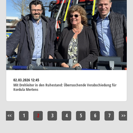
02.03.2026
12:45
Mit Drehleiter in den Ruhestand: Überraschende Verabschiedung für
Kordula Mertens
<<
1
2
3
4
5
6
7
>>