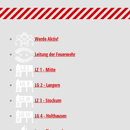
Werde Aktiv!
Leitung der Feuerwehr
LZ 1 - Mitte
LG 2 - Langern
LZ 3 - Stockum
LG 4 - Holthausen