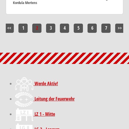
Kordula Mertens
<<
1
2
3
4
5
6
7
>>
Werde Aktiv!
Leitung der Feuerwehr
LZ 1 - Mitte