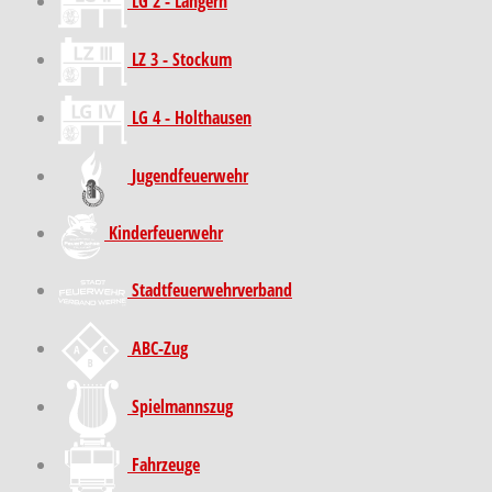
LG 2 - Langern
LZ 3 - Stockum
LG 4 - Holthausen
Jugendfeuerwehr
Kinder­feuer­wehr
Stadt­feuer­wehr­verband
ABC-Zug
Spielmannszug
Fahrzeuge