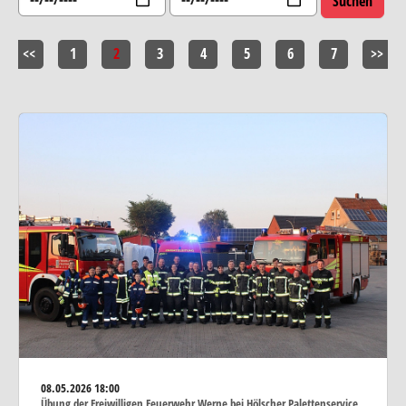
<<
1
2
3
4
5
6
7
>>
08.05.2026
18:00
Übung der Freiwilligen Feuerwehr Werne bei Hölscher Palettenservice