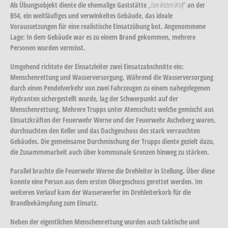
Als Übungsobjekt diente die ehemalige Gaststätte
„Zum letzten Wolf“
an der
B54, ein weitläufiges und verwinkeltes Gebäude, das ideale
Voraussetzungen für eine realistische Einsatzübung bot. Angenommene
Lage: In dem Gebäude war es zu einem Brand gekommen, mehrere
Personen wurden vermisst.
Umgehend richtete der Einsatzleiter zwei Einsatzabschnitte ein:
Menschenrettung
und
Wasserversorgung
. Während die Wasserversorgung
durch einen Pendelverkehr von zwei Fahrzeugen zu einem nahegelegenen
Hydranten sichergestellt wurde, lag der Schwerpunkt auf der
Menschenrettung. Mehrere Trupps unter Atemschutz welche gemischt aus
Einsatzkräften der Feuerwehr Werne und der Feuerwehr Ascheberg waren,
durchsuchten den Keller und das Dachgeschoss des stark verrauchten
Gebäudes. Die gemeinsame Durchmischung der Trupps diente gezielt dazu,
die Zusammenarbeit auch über kommunale Grenzen hinweg zu stärken.
Parallel brachte die Feuerwehr Werne die Drehleiter in Stellung. Über diese
konnte eine Person aus dem ersten Obergeschoss gerettet werden. Im
weiteren Verlauf kam der Wasserwerfer im Drehleiterkorb für die
Brandbekämpfung zum Einsatz.
Neben der eigentlichen Menschenrettung wurden auch taktische und