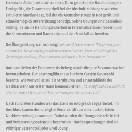
technische Abläufe intensiv trainiert: Dazu gehörten die Handhabung der
Funkgeräte, die Zusammenarbeit bei der Abschnittsbildung sowie eine
simulierte Mayday-Lage, bei der ein Atemschutztrupp in Not gerät und
schnellstmöglich Unterstützung benötigt. Solche Übungen sind besonders
wichtig, da sie die Handlungssicherheit in Extremsituationen fördern und
die Kameradinnen und Kameraden auf den Ernstfall vorbereiten.
Die Übungsleitung war sich einig:
„Gerade solche gemeinsamen Übungen sind für uns
enorm wichtig. Nur wenn wir regelmäßig Hand in Hand trainieren, können wir im Ernstfall über
Gemeindegrenzen hinweg effektiv zusammenarbeiten und so Menschenleben retten.“
Auch von Seiten der Feuerwehr Ascheberg wurde die gute Zusammenarbeit
hervorgehoben. Der Löschzugführer aus Herbern Carsten Gausepohl
betonte, wie wertvoll es sei, die Strukturen und Einsatzabläufe der
Nachbarwehr aus erster Hand kennenzulernen:
„Im Einsatzfall zählen Sekunden. Da
ist es entscheidend, dass man sich kennt und sich aufeinander verlassen kann.“
Nach rund zwei Stunden war das Szenario erfolgreich abgearbeitet. Im
Anschluss kamen die beteiligten Einsatzkräfte zu einer ausführlichen
Nachbesprechung zusammen. Dabei wurden die Übungsziele reflektiert
und Verbesserungspotenziale besprochen. Nachbesprechungen sind ein
wichtiger Bestandteil jeder Großübung.