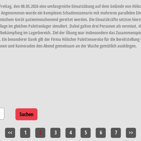
 Freitag, den 08.05.2026 eine umfangreiche Einsatzübung auf dem Gelände von Höls
l. Angenommen wurde ein komplexes Schadensszenario mit mehreren parallelen Eins
schem Gerät patientenschonend gerettet werden. Die Einsatzkräfte setzten hierzu 
dlage im gleichen Palettenlager simuliert. Dabei galten drei Personen als vermisst,
ndbekämpfung im Lagerbereich. Ziel der Übung war insbesondere das Zusammenspiel d
 Ein besonderer Dank gilt der Firma Hölscher Palettenservice für die Bereitstellun
innen und Kameraden den Abend gemeinsam an der Wache gemütlich ausklingen.
<<
1
2
3
4
5
6
7
>>