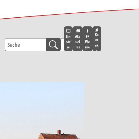
Ko
Ein
Akt
FF
nt
sät
uel
We
ak
ze
les
rne
t