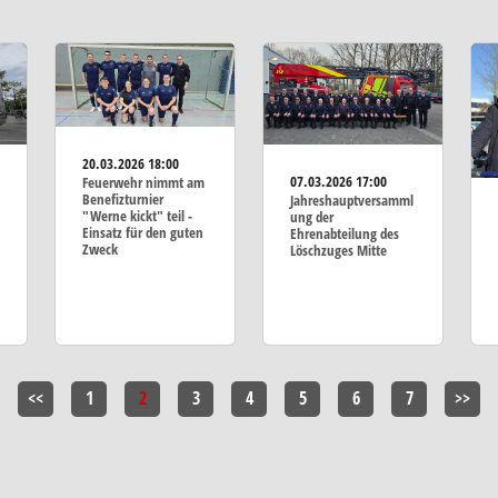
20.03.2026
18:00
07.03.2026
17:00
Feuerwehr nimmt am
Benefizturnier
Jahreshauptversamml
"Werne kickt" teil -
ung der
Einsatz für den guten
Ehrenabteilung des
Zweck
Löschzuges Mitte
<<
1
2
3
4
5
6
7
>>