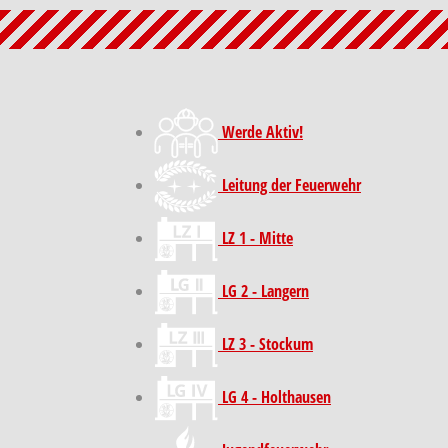
Werde Aktiv!
Leitung der Feuerwehr
LZ 1 - Mitte
LG 2 - Langern
LZ 3 - Stockum
LG 4 - Holthausen