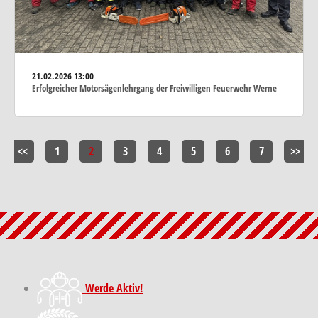
21.02.2026
13:00
Erfolgreicher Motorsägenlehrgang der Freiwilligen Feuerwehr Werne
<<
1
2
3
4
5
6
7
>>
Werde Aktiv!