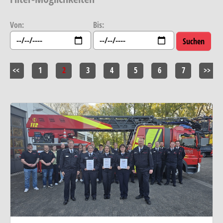
Von:
Bis:
<<
1
2
3
4
5
6
7
>>