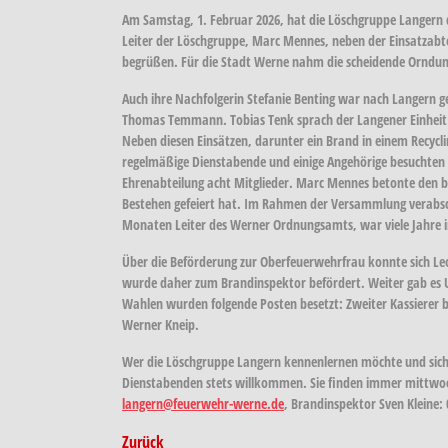
Am Samstag, 1. Februar 2026, hat die Löschgruppe Langern
Leiter der Löschgruppe, Marc Mennes, neben der Einsatzabte
begrüßen. Für die Stadt Werne nahm die scheidende Orndung
Auch ihre Nachfolgerin Stefanie Benting war nach Langern 
Thomas Temmann. Tobias Tenk sprach der Langener Einheit fü
Neben diesen Einsätzen, darunter ein Brand in einem Recycl
regelmäßige Dienstabende und einige Angehörige besuchten er
Ehrenabteilung acht Mitglieder. Marc Mennes betonte den be
Bestehen gefeiert hat. Im Rahmen der Versammlung verabschi
Monaten Leiter des Werner Ordnungsamts, war viele Jahre i
Über die Beförderung zur Oberfeuerwehrfrau konnte sich Leon
wurde daher zum Brandinspektor befördert. Weiter gab es 
Wahlen wurden folgende Posten besetzt: Zweiter Kassierer b
Werner Kneip.
Wer die Löschgruppe Langern kennenlernen möchte und sich fü
Dienstabenden stets willkommen. Sie finden immer mittwoch
langern@feuerwehr-werne.de
, Brandinspektor Sven Kleine: 0
Zurück