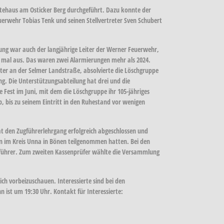
tehaus am Osticker Berg durchgeführt. Dazu konnte der
uerwehr Tobias Tenk und seinen Stellvertreter Sven Schubert
ung war auch der langjährige Leiter der Werner Feuerwehr,
0 mal aus. Das waren zwei Alarmierungen mehr als 2024.
rter an der Selmer Landstraße, absolvierte die Löschgruppe
ng. Die Unterstützungsabteilung hat drei und die
Fest im Juni, mit dem die Löschgruppe ihr 105-jähriges
 bis zu seinem Eintritt in den Ruhestand vor wenigen
at den Zugführerlehrgang erfolgreich abgeschlossen und
n im Kreis Unna in Bönen teilgenommen hatten. Bei den
iftführer. Zum zweiten Kassenprüfer wählte die Versammlung
ch vorbeizuschauen. Interessierte sind bei den
ist um 19:30 Uhr. Kontakt für Interessierte: