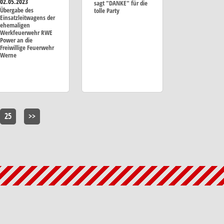
02.05.2023
sagt "DANKE" für die
Übergabe des
tolle Party
Einsatzleitwagens der
ehemaligen
Werkfeuerwehr RWE
Power an die
Freiwillige Feuerwehr
Werne
25
>>