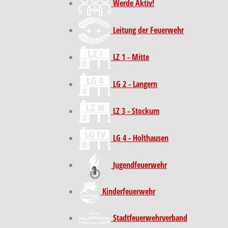
Werde Aktiv!
Leitung der Feuerwehr
LZ 1 - Mitte
LG 2 - Langern
LZ 3 - Stockum
LG 4 - Holthausen
Jugendfeuerwehr
Kinder­feuer­wehr
Stadt­feuer­wehr­verband