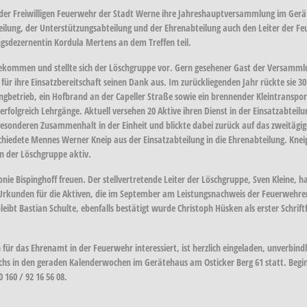
 der Freiwilligen Feuerwehr der Stadt Werne ihre Jahreshauptversammlung im Gerä
ilung, der Unterstützungsabteilung und der Ehrenabteilung auch den Leiter der Fe
sdezernentin Kordula Mertens an dem Treffen teil.
gekommen und stellte sich der Löschgruppe vor. Gern gesehener Gast der Versamml
r ihre Einsatzbereitschaft seinen Dank aus. Im zurückliegenden Jahr rückte sie 3
ingbetrieb, ein Hofbrand an der Capeller Straße sowie ein brennender Kleintranspo
folgreich Lehrgänge. Aktuell versehen 20 Aktive ihren Dienst in der Einsatzabteilu
sonderen Zusammenhalt in der Einheit und blickte dabei zurück auf das zweitägige 
edete Mennes Werner Kneip aus der Einsatzabteilung in die Ehrenabteilung. Kneip,
n der Löschgruppe aktiv.
ie Bispinghoff freuen. Der stellvertretende Leiter der Löschgruppe, Sven Kleine, h
Urkunden für die Aktiven, die im September am Leistungsnachweis der Feuerwehre
leibt Bastian Schulte, ebenfalls bestätigt wurde Christoph Hüsken als erster Schr
r das Ehrenamt in der Feuerwehr interessiert, ist herzlich eingeladen, unverbindli
s in den geraden Kalenderwochen im Gerätehaus am Osticker Berg 61 statt. Beginn 
 160 / 92 16 56 08.