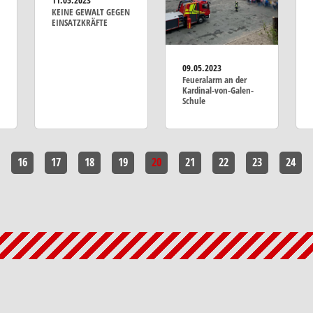
11.05.2023
KEINE GEWALT GEGEN
EINSATZKRÄFTE
09.05.2023
Feueralarm an der
Kardinal-von-Galen-
Schule
16
17
18
19
20
21
22
23
24