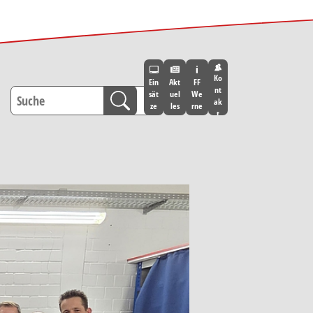
Ko
Ein
Akt
FF
nt
sät
uel
We
ak
ze
les
rne
t