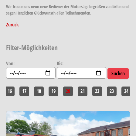
Wir freuen uns neun neue Bediener der Motorsäge begrüßen zu dürfen und
sagen Herzlichen Glückwunsch allen Teilnehmenden.
Zurück
Filter-Möglichkeiten
Von:
Bis:
16
17
18
19
20
21
22
23
24