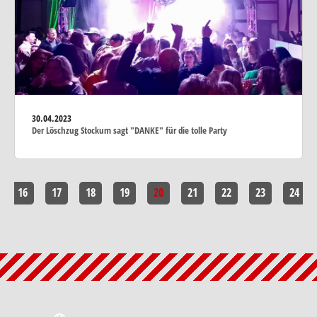
30.04.2023
Der Löschzug Stockum sagt "DANKE" für die tolle Party
16
17
18
19
20
21
22
23
24