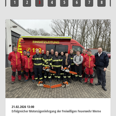
<<
1
2
3
4
5
6
7
8
>>
21.02.2026
13:00
Erfolgreicher Motorsägenlehrgang der Freiwilligen Feuerwehr Werne