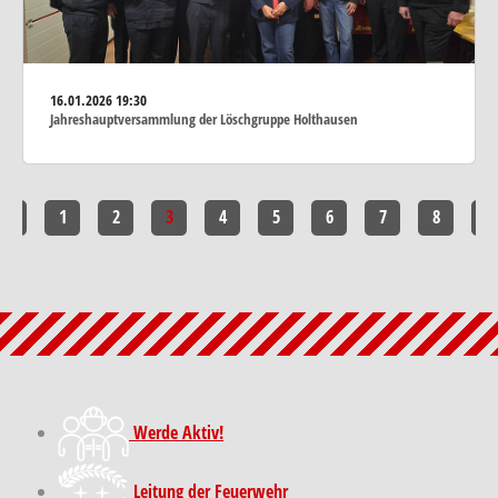
16.01.2026
19:30
Jahreshauptversammlung der Löschgruppe Holthausen
<<
1
2
3
4
5
6
7
8
>>
Werde Aktiv!
Leitung der Feuerwehr