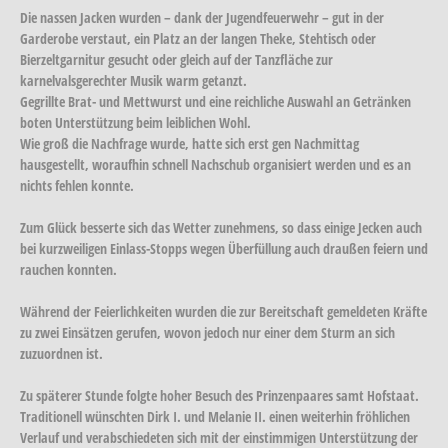
Die nassen Jacken wurden – dank der Jugendfeuerwehr – gut in der
Garderobe verstaut, ein Platz an der langen Theke, Stehtisch oder
Bierzeltgarnitur gesucht oder gleich auf der Tanzfläche zur
karnelvalsgerechter Musik warm getanzt.
Gegrillte Brat- und Mettwurst und eine reichliche Auswahl an Getränken
boten Unterstützung beim leiblichen Wohl.
Wie groß die Nachfrage wurde, hatte sich erst gen Nachmittag
hausgestellt, woraufhin schnell Nachschub organisiert werden und es an
nichts fehlen konnte.
Zum Glück besserte sich das Wetter zunehmens, so dass einige Jecken auch
bei kurzweiligen Einlass-Stopps wegen Überfüllung auch draußen feiern und
rauchen konnten.
Während der Feierlichkeiten wurden die zur Bereitschaft gemeldeten Kräfte
zu zwei Einsätzen gerufen, wovon jedoch nur einer dem Sturm an sich
zuzuordnen ist.
Zu späterer Stunde folgte hoher Besuch des Prinzenpaares samt Hofstaat.
Traditionell wünschten Dirk I. und Melanie II. einen weiterhin fröhlichen
Verlauf und verabschiedeten sich mit der einstimmigen Unterstützung der