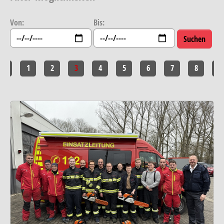
Von:
Bis:
<<
1
2
3
4
5
6
7
8
>>