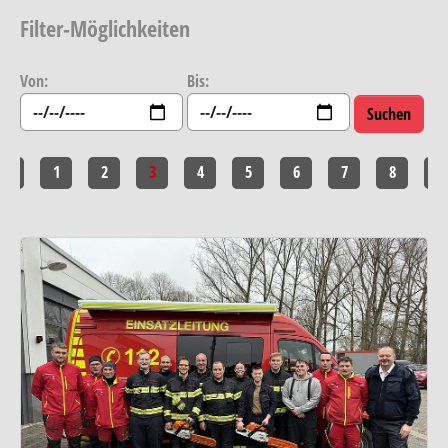
Filter-Möglichkeiten
Von:
Bis:
<<
1
2
3
4
5
6
7
8
>>