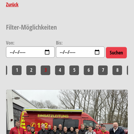
Zurück
Filter-Möglichkeiten
Von:
Bis:
<<
1
2
3
4
5
6
7
8
>>