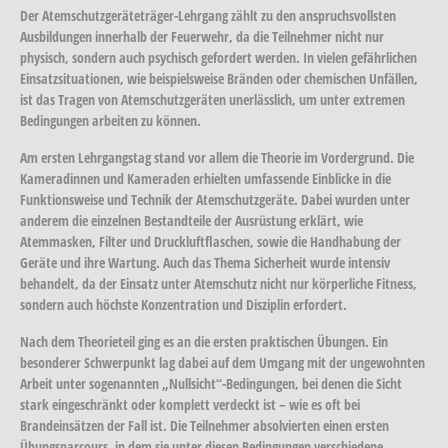
Der Atemschutzgeräteträger-Lehrgang zählt zu den anspruchsvollsten
Ausbildungen innerhalb der Feuerwehr, da die Teilnehmer nicht nur
physisch, sondern auch psychisch gefordert werden. In vielen gefährlichen
Einsatzsituationen, wie beispielsweise Bränden oder chemischen Unfällen,
ist das Tragen von Atemschutzgeräten unerlässlich, um unter extremen
Bedingungen arbeiten zu können.
Am ersten Lehrgangstag stand vor allem die Theorie im Vordergrund. Die
Kameradinnen und Kameraden erhielten umfassende Einblicke in die
Funktionsweise und Technik der Atemschutzgeräte. Dabei wurden unter
anderem die einzelnen Bestandteile der Ausrüstung erklärt, wie
Atemmasken, Filter und Druckluftflaschen, sowie die Handhabung der
Geräte und ihre Wartung. Auch das Thema Sicherheit wurde intensiv
behandelt, da der Einsatz unter Atemschutz nicht nur körperliche Fitness,
sondern auch höchste Konzentration und Disziplin erfordert.
Nach dem Theorieteil ging es an die ersten praktischen Übungen. Ein
besonderer Schwerpunkt lag dabei auf dem Umgang mit der ungewohnten
Arbeit unter sogenannten „Nullsicht“-Bedingungen, bei denen die Sicht
stark eingeschränkt oder komplett verdeckt ist – wie es oft bei
Brandeinsätzen der Fall ist. Die Teilnehmer absolvierten einen ersten
Übungsparcours, in dem sie unter diesen Bedingungen verschiedene