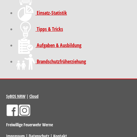
Einsatz-Statistik
Tipps & Tricks
Aufgaben & Ausbildung
Brand­schutz­früh­erziehung
SyBOS NRW
|
Cloud
Freiwillige Feuerwehr Werne
Impressum
|
Datenschutz
|
Kontakt