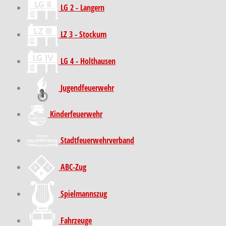
LG 2 - Langern
LZ 3 - Stockum
LG 4 - Holthausen
Jugendfeuerwehr
Kinder­feuer­wehr
Stadt­feuer­wehr­verband
ABC-Zug
Spielmannszug
Fahrzeuge