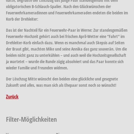
hatte, begrüßte der Löschzug das junge Paar standesgemäß mit dem
obligatorischen B-Schlauch-Spalier. Nach den Glückwünschen der
Feuerwehrkameradinnen und Feuerwehrkameraden endeten die beiden im
Korb der Drehleiter:
Das ist der Nachteil für ein Feuerwehr-Paar in Werne: Zur standesgemäßen
Feuerwehr-Hochzeit gehört auch bei frischen April-Wetter eine "Fahrt" im
Drehleiter-Korb einfach dazu. Wenn es manchmal auch Skepsis auf Seiten
der Braut gibt, machten Mike und seine Annika das ganz souverän. Um die
beiden nicht ganz zu unterkühlen – und auch weil die Hochzeitsgesellschaft
ja wartetet – wurde die Runde zügig absolviert und das Paar konnte sich
wieder Familie und Freunden widmen.
Der Löschzug Mitte wünscht den beiden eine glückliche und gesegnete
Zukunft und alles, was man sich als Ehepaar sonst noch so wünscht!
Zurück
Filter-Möglichkeiten