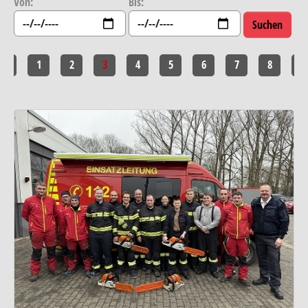
Von:
Bis:
<<
1
2
3
4
5
6
7
8
>>