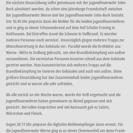
Die nächste Einsatzübung sollte gemeinsam mit der Jugendfeuerwehr Selm-
Bork absolviert werden, da schon eine jahrelange Freundschaft zwischen
der Jugendfeuerwehr Werne und der Jugendfeuerwehr Selm-Bork besteht.
Um 16:44 Uhr piepsten dann die Melder für die beiden Jugendfeuerwehren
und es ging zu einem Scheunenbrand auf dem Hof Schulze Froning in
Holthausen. Bei Eintreffen stand die Scheune in Vollbrand. Es wurden
mehrere Personen noch vermisst. Unverzüglich gingen mehrere Trupps zur
Menschenrettung in das Gebäude vor. Parallel wurde die Drehleiter aus
Werne - Mitte in Stellung gebracht, um eine Brandbekämpfung von außen
vorzunehmen. Die vermissten Personen konnten schnell aus dem Gebäude
gerettet werden. Nun konzentrierten sich mehrere Trupps auf die
Brandbekämpfung im Inneren des Gebäudes und auch von außen. Diese
größere Einsatzübung hat den Zusammenhalt beider Jugendfeuerwehren
gestärkt und es waren alle sehr zufrieden.
Als alle zurück an der Wache waren, wurde der Grill angemacht und die
Jugendfeuerwehren haben gemeinsam zu Abend gegessen und sich
gestärkt. Bei tollen Gesprächen und viel Austausch gab es Salate,
Würstchen und Fleisch.
Gegen 20:11 Uhr piepsten die digitalen Meldeempfänger dann erneut. Für
die Jugendfeuerwehr Werne ging es zu einem Chemieunfall am Anne-Frank-