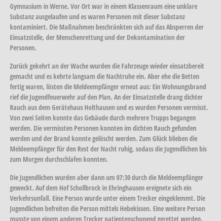
Gymnasium in Werne. Vor Ort war in einem Klassenraum eine unklare
Substanz ausgelaufen und es waren Personen mit dieser Substanz
kontaminiert. Die Maßnahmen beschränkten sich auf das Absperren der
Einsatzstelle, der Menschenrettung und der Dekontamination der
Personen.
Zurück gekehrt an der Wache wurden die Fahrzeuge wieder einsatzbereit
gemacht und es kehrte langsam die Nachtruhe ein. Aber ehe die Betten
fertig waren, lösten die Meldeempfänger erneut aus: Ein Wohnungsbrand
rief die Jugendfeuerwehr auf den Plan. An der Einsatzstelle drang dichter
Rauch aus dem Gerätehaus Holthausen und es wurden Personen vermisst.
Von zwei Seiten konnte das Gebäude durch mehrere Trupps begangen
werden. Die vermissten Personen konnten im dichten Rauch gefunden
werden und der Brand konnte gelöscht werden. Zum Glück blieben die
Meldeempfänger für den Rest der Nacht ruhig, sodass die Jugendlichen bis
zum Morgen durchschlafen konnten.
Die Jugendlichen wurden aber dann um 07:30 durch die Meldeempfänger
geweckt. Auf dem Hof Schollbrock in Ehringhausen ereignete sich ein
Verkehrsunfall. Eine Person wurde unter einem Trecker eingeklemmt. Die
Jugendlichen befreiten die Person mittels Hebekissen. Eine weitere Person
musste von einem anderen Trecker patientenschonend gerettet werden.