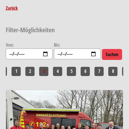
Zurück
Filter-Möglichkeiten
Von:
Bis:
<<
1
2
3
4
5
6
7
8
>>