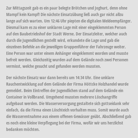
Zur Mittagszeit gab es ein paar belegte Brötchen und Joghurt, denn ohne
Mampf kein Kampf! Die nächste Einsatzübung ließ auch gar nicht allzu
lange auf sich warten. Um 12:46 Uhr piepten die digitalen Meldeempfänger.
Diesmal kam es zu einer unklaren Lage mit einer eingeklemmten Person
auf den Baubetriebshof der Stadt Werne. Der Einsatzleiter, welcher auch
durch die Jugendlichen gestellt wird, erkundete die Lage und gab die
einzelnen Befehle an die jeweiligen Gruppenführer der Fahrzeuge weiter.
Eine Person war unter einem Anhänger eingeklemmt worden und musste
befreit werden. Gleichzeitig wurden auf dem Gelände noch zwei Personen
vermisst, welche gesucht und gefunden werden mussten.
Der nächste Einsatz war dann bereits um 14:34 Uhr. Eine unklare
Rauchentwicklung auf dem Gelände der Firma Höttcke Holzhandel wurde
gemeldet. Beim Eintreffen der Jugendlichen stand auf dem Gelände ein
Container in Vollbrand. Umgehend mussten mehrere Löschangriffe
aufgebaut werden. Die Wasserversorgung gestaltete sich gottseidank sehr
einfach, da die Firma einen Löschteich vorhalten muss. Somit wurde auch
die Wasserentnahme aus einem offenen Gewässer geübt. Abschließend gab
es noch eine kleine Verpflegung bei der Firma, wofür wir uns herzlichst
bedanken möchten.