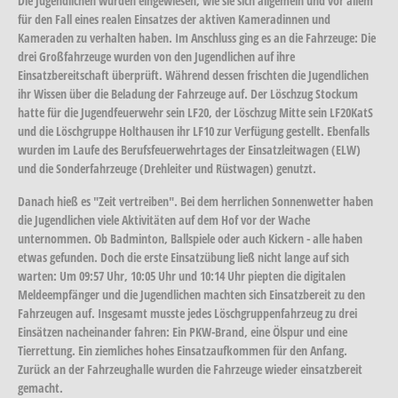
Die Jugendlichen wurden eingewiesen, wie sie sich allgemein und vor allem
für den Fall eines realen Einsatzes der aktiven Kameradinnen und
Kameraden zu verhalten haben. Im Anschluss ging es an die Fahrzeuge: Die
drei Großfahrzeuge wurden von den Jugendlichen auf ihre
Einsatzbereitschaft überprüft. Während dessen frischten die Jugendlichen
ihr Wissen über die Beladung der Fahrzeuge auf. Der Löschzug Stockum
hatte für die Jugendfeuerwehr sein LF20, der Löschzug Mitte sein LF20KatS
und die Löschgruppe Holthausen ihr LF10 zur Verfügung gestellt. Ebenfalls
wurden im Laufe des Berufsfeuerwehrtages der Einsatzleitwagen (ELW)
und die Sonderfahrzeuge (Drehleiter und Rüstwagen) genutzt.
Danach hieß es "Zeit vertreiben". Bei dem herrlichen Sonnenwetter haben
die Jugendlichen viele Aktivitäten auf dem Hof vor der Wache
unternommen. Ob Badminton, Ballspiele oder auch Kickern - alle haben
etwas gefunden. Doch die erste Einsatzübung ließ nicht lange auf sich
warten: Um 09:57 Uhr, 10:05 Uhr und 10:14 Uhr piepten die digitalen
Meldeempfänger und die Jugendlichen machten sich Einsatzbereit zu den
Fahrzeugen auf. Insgesamt musste jedes Löschgruppenfahrzeug zu drei
Einsätzen nacheinander fahren: Ein PKW-Brand, eine Ölspur und eine
Tierrettung. Ein ziemliches hohes Einsatzaufkommen für den Anfang.
Zurück an der Fahrzeughalle wurden die Fahrzeuge wieder einsatzbereit
gemacht.