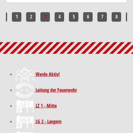
<<
1
2
3
4
5
6
7
8
>>
Werde Aktiv!
Leitung der Feuerwehr
LZ 1 - Mitte
LG 2 - Langern