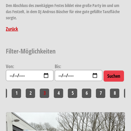
Den Abschluss des zweitägigen Festes bildet eine große Party im und um
das Festzelt, in dem DJ Andreas Büscher für eine gute gefüllte Tanzfläche
sorgte.
Zurück
Filter-Möglichkeiten
Von:
Bis:
<<
1
2
3
4
5
6
7
8
>>