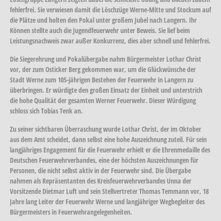
fehlerfrei. Sie verwiesen damit die Löschzüge Werne-Mitte und Stockum auf
die Plätze und holten den Pokal unter großem Jubel nach Langern. Ihr
Können stellte auch die Jugendfeuerwehr unter Beweis. Sie lief beim
Leistungsnachweis zwar außer Konkurrenz, dies aber schnell und fehlerfrei.
Die Siegerehrung und Pokalübergabe nahm Bürgermeister Lothar Christ
vor, der zum Osticker Berg gekommen war, um die Glückwünsche der
Stadt Werne zum 105-jährigen Bestehen der Feuerwehr in Langern zu
überbringen. Er würdigte den großen Einsatz der Einheit und unterstrich
die hohe Qualität der gesamten Werner Feuerwehr. Dieser Würdigung
schloss sich Tobias Tenk an.
Zu seiner sichtbaren Überraschung wurde Lothar Christ, der im Oktober
aus dem Amt scheidet, dann selbst eine hohe Auszeichnung zuteil. Für sein
langjähriges Engagement für die Feuerwehr erhielt er die Ehrenmedaille des
Deutschen Feuerwehrverbandes, eine der höchsten Auszeichnungen für
Personen, die nicht selbst aktiv in der Feuerwehr sind. Die Übergabe
nahmen als Repräsentanten des Kreisfeuerwehrverbandes Unna der
Vorsitzende Dietmar Luft und sein Stellvertreter Thomas Temmann vor, 18
Jahre lang Leiter der Feuerwehr Werne und langjähriger Wegbegleiter des
Bürgermeisters in Feuerwehrangelegenheiten.