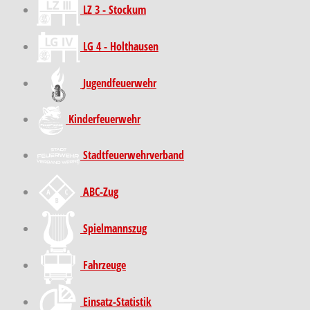
LZ 3 - Stockum
LG 4 - Holthausen
Jugendfeuerwehr
Kinder­feuer­wehr
Stadt­feuer­wehr­verband
ABC-Zug
Spielmannszug
Fahrzeuge
Einsatz-Statistik