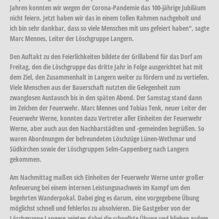
Jahren konnten wir wegen der Corona-Pandemie das 100-jährige Jubiläum
nicht feiern. Jetzt haben wir das in einem tollen Rahmen nachgeholt und
ich bin sehr dankbar, dass so viele Menschen mit uns gefeiert haben", sagte
Marc Mennes, Leiter der Löschgruppe Langern.
Den Auftakt zu den Feierlichkeiten bildete der Grillabend für das Dorf am
Freitag, den die Löschgruppe das dritte Jahr in Folge ausgerichtet hat mit
dem Ziel, den Zusammenhalt in Langern weiter zu fördern und zu vertiefen.
Viele Menschen aus der Bauerschaft nutzten die Gelegenheit zum
zwanglosen Austausch bis in den späten Abend. Der Samstag stand dann
im Zeichen der Feuerwehr. Marc Mennes und Tobias Tenk, neuer Leiter der
Feuerwehr Werne, konnten dazu Vertreter aller Einheiten der Feuerwehr
Werne, aber auch aus den Nachbarstädten und -gemeinden begrüßen. So
waren Abordnungen der befreundeten Löschzüge Lünen-Wethmar und
Südkirchen sowie der Löschgruppen Selm-Cappenberg nach Langern
gekommen.
Am Nachmittag maßen sich Einheiten der Feuerwehr Werne unter großer
Anfeuerung bei einem internen Leistungsnachweis im Kampf um den
begehrten Wanderpokal. Dabei ging es darum, eine vorgegebene Übung
möglichst schnell und fehlerlos zu absolvieren. Die Gastgeber von der
Löschgruppe Langern zeigten dabei die schnellste Übung und blieben zudem