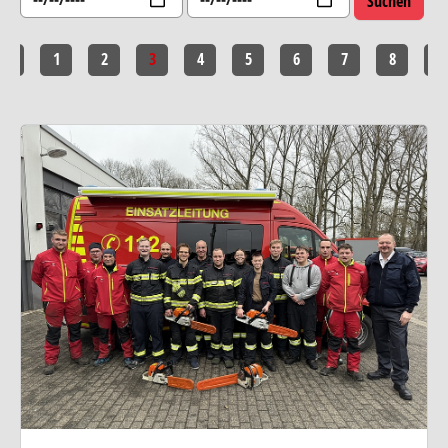
<<
1
2
3
4
5
6
7
8
>>