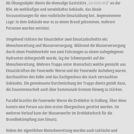
Als Übungsobjekt diente die ehemalige Gaststätte
„Zum letzten Wolf“
an der
B54, ein weitläufiges und verwinkeltes Gebäude, das ideale
Voraussetzungen für eine realistische Einsatzübung bot. Angenommene
Lage: In dem Gebäude war es zu einem Brand gekommen, mehrere
Personen wurden vermisst.
Umgehend richtete der Einsatzleiter zwei Einsatzabschnitte ein:
Menschenrettung
und
Wasserversorgung
. Während die Wasserversorgung
durch einen Pendelverkehr von zwei Fahrzeugen zu einem nahegelegenen
Hydranten sichergestellt wurde, lag der Schwerpunkt auf der
Menschenrettung. Mehrere Trupps unter Atemschutz welche gemischt aus
Einsatzkräften der Feuerwehr Werne und der Feuerwehr Ascheberg waren,
durchsuchten den Keller und das Dachgeschoss des stark verrauchten
Gebäudes. Die gemeinsame Durchmischung der Trupps diente gezielt dazu,
die Zusammenarbeit auch über kommunale Grenzen hinweg zu stärken.
Parallel brachte die Feuerwehr Werne die Drehleiter in Stellung. Über diese
konnte eine Person aus dem ersten Obergeschoss gerettet werden. Im
weiteren Verlauf kam der Wasserwerfer im Drehleiterkorb für die
Brandbekämpfung zum Einsatz.
Neben der eigentlichen Menschenrettung wurden auch taktische und