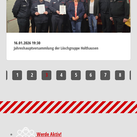
16.01.2026
19:30
Jahreshauptversammlung der Löschgruppe Holthausen
<<
1
2
3
4
5
6
7
8
>>
Werde Aktiv!