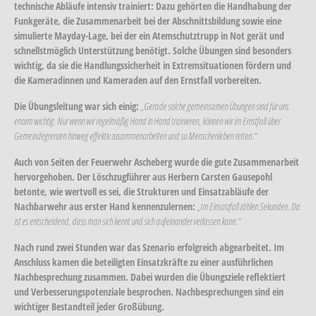
technische Abläufe intensiv trainiert: Dazu gehörten die Handhabung der
Funkgeräte, die Zusammenarbeit bei der Abschnittsbildung sowie eine
simulierte Mayday-Lage, bei der ein Atemschutztrupp in Not gerät und
schnellstmöglich Unterstützung benötigt. Solche Übungen sind besonders
wichtig, da sie die Handlungssicherheit in Extremsituationen fördern und
die Kameradinnen und Kameraden auf den Ernstfall vorbereiten.
Die Übungsleitung war sich einig:
„Gerade solche gemeinsamen Übungen sind für uns
enorm wichtig. Nur wenn wir regelmäßig Hand in Hand trainieren, können wir im Ernstfall über
Gemeindegrenzen hinweg effektiv zusammenarbeiten und so Menschenleben retten.“
Auch von Seiten der Feuerwehr Ascheberg wurde die gute Zusammenarbeit
hervorgehoben. Der Löschzugführer aus Herbern Carsten Gausepohl
betonte, wie wertvoll es sei, die Strukturen und Einsatzabläufe der
Nachbarwehr aus erster Hand kennenzulernen:
„Im Einsatzfall zählen Sekunden. Da
ist es entscheidend, dass man sich kennt und sich aufeinander verlassen kann.“
Nach rund zwei Stunden war das Szenario erfolgreich abgearbeitet. Im
Anschluss kamen die beteiligten Einsatzkräfte zu einer ausführlichen
Nachbesprechung zusammen. Dabei wurden die Übungsziele reflektiert
und Verbesserungspotenziale besprochen. Nachbesprechungen sind ein
wichtiger Bestandteil jeder Großübung.