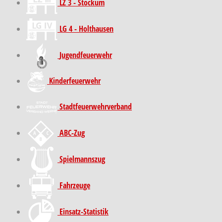
LZ 3 - Stockum
LG 4 - Holthausen
Jugendfeuerwehr
Kinder­feuer­wehr
Stadt­feuer­wehr­verband
ABC-Zug
Spielmannszug
Fahrzeuge
Einsatz-Statistik