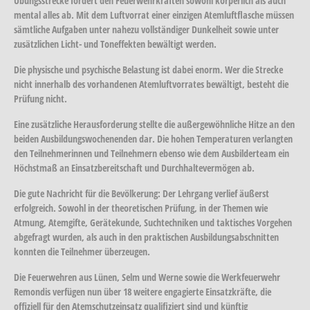
Übungsstrecke fordert den Feuerwehrkräften sowohl körperlich als auch
mental alles ab. Mit dem Luftvorrat einer einzigen Atemluftflasche müssen
sämtliche Aufgaben unter nahezu vollständiger Dunkelheit sowie unter
zusätzlichen Licht- und Toneffekten bewältigt werden.
Die physische und psychische Belastung ist dabei enorm. Wer die Strecke
nicht innerhalb des vorhandenen Atemluftvorrates bewältigt, besteht die
Prüfung nicht.
Eine zusätzliche Herausforderung stellte die außergewöhnliche Hitze an den
beiden Ausbildungswochenenden dar. Die hohen Temperaturen verlangten
den Teilnehmerinnen und Teilnehmern ebenso wie dem Ausbilderteam ein
Höchstmaß an Einsatzbereitschaft und Durchhaltevermögen ab.
Die gute Nachricht für die Bevölkerung: Der Lehrgang verlief äußerst
erfolgreich. Sowohl in der theoretischen Prüfung, in der Themen wie
Atmung, Atemgifte, Gerätekunde, Suchtechniken und taktisches Vorgehen
abgefragt wurden, als auch in den praktischen Ausbildungsabschnitten
konnten die Teilnehmer überzeugen.
Die Feuerwehren aus Lünen, Selm und Werne sowie die Werkfeuerwehr
Remondis verfügen nun über 18 weitere engagierte Einsatzkräfte, die
offiziell für den Atemschutzeinsatz qualifiziert sind und künftig