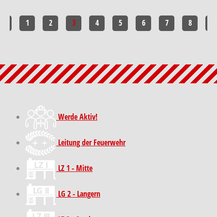
<<
1
2
3
4
5
6
7
8
>>
Werde Aktiv!
Leitung der Feuerwehr
LZ 1 - Mitte
LG 2 - Langern