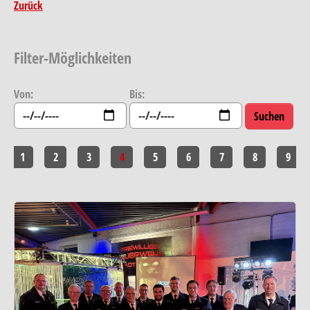
Zurück
Filter-Möglichkeiten
Von:
Bis:
1
2
3
4
5
6
7
8
9