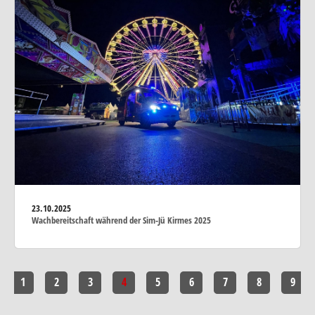
23.10.2025
Wachbereitschaft während der Sim-Jü Kirmes 2025
1
2
3
4
5
6
7
8
9