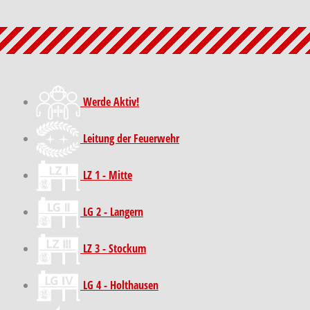
Werde Aktiv!
Leitung der Feuerwehr
LZ 1 - Mitte
LG 2 - Langern
LZ 3 - Stockum
LG 4 - Holthausen