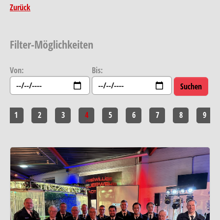
Zurück
Filter-Möglichkeiten
Von:
Bis:
1
2
3
4
5
6
7
8
9