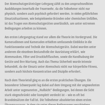
Der Atemschutzgeräteträger-Lehrgang zählt zu den anspruchsvollsten
Ausbildungen innerhalb der Feuerwehr, da die Teilnehmer nicht nur
physisch, sondern auch psychisch gefordert werden. In vielen gefährlichen
Einsatzsituationen, wie beispielsweise Bränden oder chemischen Unfällen,
ist das Tragen von Atemschutzgeräten unerlässlich, um unter extremen
Bedingungen arbeiten zu können.
Am ersten Lehrgangstag stand vor allem die Theorie im Vordergrund. Die
Kameradinnen und Kameraden erhielten umfassende Einblicke in die
Funktionsweise und Technik der Atemschutzgeräte. Dabei wurden unter
anderem die einzelnen Bestandteile der Ausrüstung erklärt, wie
Atemmasken, Filter und Druckluftflaschen, sowie die Handhabung der
Geräte und ihre Wartung. Auch das Thema Sicherheit wurde intensiv
behandelt, da der Einsatz unter Atemschutz nicht nur körperliche Fitness,
sondern auch höchste Konzentration und Disziplin erfordert.
Nach dem Theorieteil ging es an die ersten praktischen Übungen. Ein
besonderer Schwerpunkt lag dabei auf dem Umgang mit der ungewohnten
Arbeit unter sogenannten „Nullsicht“-Bedingungen, bei denen die Sicht
stark eingeschränkt oder komplett verdeckt ist – wie es oft bei
Brandeinsätzen der Fall ist. Die Teilnehmer absolvierten einen ersten
Übungsparcours, in dem sie unter diesen Bedingungen verschiedene