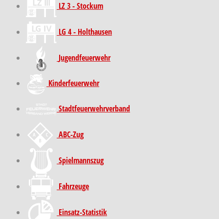
LZ 3 - Stockum
LG 4 - Holthausen
Jugendfeuerwehr
Kinder­feuer­wehr
Stadt­feuer­wehr­verband
ABC-Zug
Spielmannszug
Fahrzeuge
Einsatz-Statistik