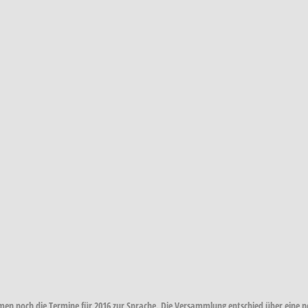
n noch die Termine für 2016 zur Sprache. Die Versammlung entschied über eine ne