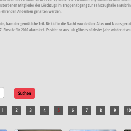
rstorbenen Mitglieder des Löschzugs im Treppenabgang zur Fahrzeughalle anzubring
em ehrenden Andenken gehalten werden.
 kam der gemütliche Teil. Bis tief in die Nacht wurde über Altes und Neues gerede
nsatz für 2016 alarmiert. Es sieht so aus, als gäbe es nächstes Jahr wieder etwas
1
2
3
4
5
6
7
8
9
10