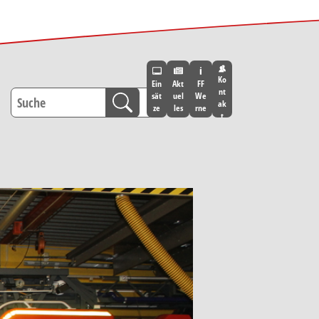
Ko
Ein
Akt
FF
nt
sät
uel
We
ak
ze
les
rne
t