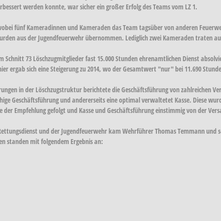
rbessert werden konnte, war sicher ein großer Erfolg des Teams vom LZ 1.
n, wobei fünf Kameradinnen und Kameraden das Team tagsüber von anderen Feuerw
wurden aus der Jugendfeuerwehr übernommen. Lediglich zwei Kameraden traten au
Schnitt 73 Löschzugmitglieder fast 15.000 Stunden ehrenamtlichen Dienst absolvi
hier ergab sich eine Steigerung zu 2014, wo der Gesamtwert "nur" bei 11.690 Stund
rungen in der Löschzugstruktur berichtete die Geschäftsführung von zahlreichen Ve
fähige Geschäftsführung und andererseits eine optimal verwaltetet Kasse. Diese wu
der Empfehlung gefolgt und Kasse und Geschäftsführung einstimmig von der Ver
 Rettungsdienst und der Jugendfeuerwehr kam Wehrführer Thomas Temmann und sei
en standen mit folgendem Ergebnis an: