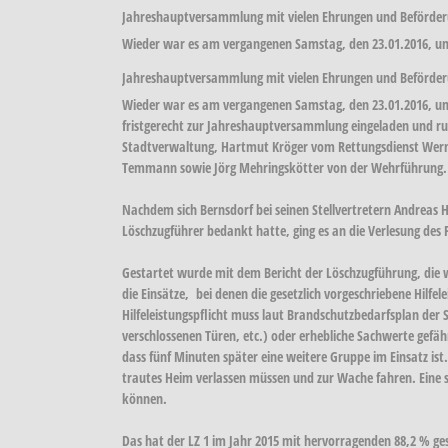
Jahreshauptversammlung mit vielen Ehrungen und Beförde
Wieder war es am vergangenen Samstag, den 23.01.2016, um
Jahreshauptversammlung mit vielen Ehrungen und Beförde
Wieder war es am vergangenen Samstag, den 23.01.2016, um 1
fristgerecht zur Jahreshauptversammlung eingeladen und r
Stadtverwaltung, Hartmut Kröger vom Rettungsdienst Werne
Temmann sowie Jörg Mehringskötter von der Wehrführung.
Nachdem sich Bernsdorf bei seinen Stellvertretern Andreas
Löschzugführer bedankt hatte, ging es an die Verlesung des P
Gestartet wurde mit dem Bericht der Löschzugführung, die w
die Einsätze, bei denen die gesetzlich vorgeschriebene Hilfel
Hilfeleistungspflicht muss laut Brandschutzbedarfsplan der 
verschlossenen Türen, etc.) oder erhebliche Sachwerte gefäh
dass fünf Minuten später eine weitere Gruppe im Einsatz ist
trautes Heim verlassen müssen und zur Wache fahren. Eine sol
können.
Das hat der LZ 1 im Jahr 2015 mit hervorragenden 88,2 % ge