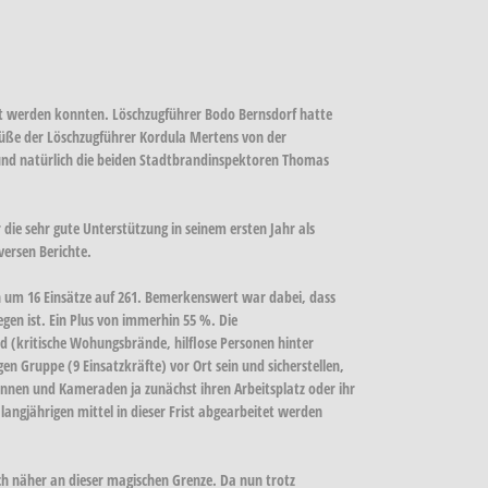
ert werden konnten. Löschzugführer Bodo Bernsdorf hatte
üße der Löschzugführer Kordula Mertens von der
nd natürlich die beiden Stadtbrandinspektoren Thomas
ie sehr gute Unterstützung in seinem ersten Jahr als
iversen Berichte.
n um 16 Einsätze auf 261. Bemerkenswert war dabei, dass
egen ist. Ein Plus von immerhin 55 %. Die
nd (kritische Wohungsbrände, hilflose Personen hinter
n Gruppe (9 Einsatzkräfte) vor Ort sein und sicherstellen,
dinnen und Kameraden ja zunächst ihren Arbeitsplatz oder ihr
langjährigen mittel in dieser Frist abgearbeitet werden
ch näher an dieser magischen Grenze. Da nun trotz