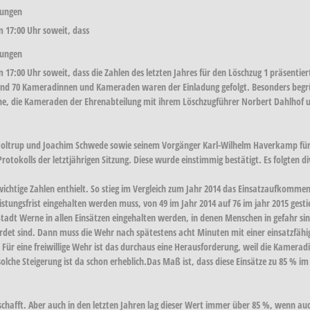
rungen
 17:00 Uhr soweit, dass
rungen
7:00 Uhr soweit, dass die Zahlen des letzten Jahres für den Löschzug 1 präsenti
und 70 Kameradinnen und Kameraden waren der Einladung gefolgt. Besonders begr
, die Kameraden der Ehrenabteilung mit ihrem Löschzugführer Norbert Dahlhof u
 Holtrup und Joachim Schwede sowie seinem Vorgänger Karl-Wilhelm Haverkamp für d
rotokolls der letztjährigen Sitzung. Diese wurde einstimmig bestätigt. Es folgten d
ichtige Zahlen enthielt. So stieg im Vergleich zum Jahr 2014 das Einsatzaufkomme
eistungsfrist eingehalten werden muss, von 49 im Jahr 2014 auf 76 im jahr 2015 gesti
Stadt Werne in allen Einsätzen eingehalten werden, in denen Menschen in gefahr si
rdet sind. Dann muss die Wehr nach spätestens acht Minuten mit einer einsatzfähige
. Für eine freiwillige Wehr ist das durchaus eine Herausforderung, weil die Kamera
che Steigerung ist da schon erheblich.Das Maß ist, dass diese Einsätze zu 85 % im 
schafft. Aber auch in den letzten Jahren lag dieser Wert immer über 85 %, wenn au