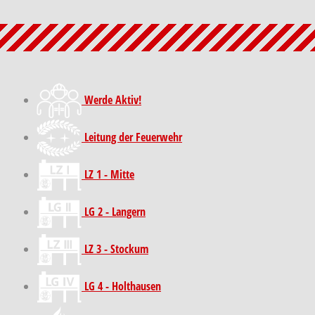
Werde Aktiv!
Leitung der Feuerwehr
LZ 1 - Mitte
LG 2 - Langern
LZ 3 - Stockum
LG 4 - Holthausen