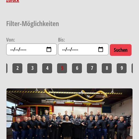
Filter-Möglichkeiten
Von:
Bis:
1
2
3
4
5
6
7
8
9
10