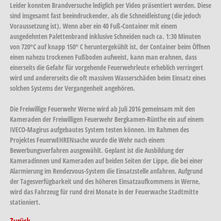
Leider konnten Brandversuche lediglich per Video präsentiert werden. Diese
sind insgesamt fast beeindruckender, als die Schneidleistung (die jedoch
Voraussetzung ist). Wenn aber ein 40 Fuß-Container mit einem
ausgedehnten Palettenbrand inklusive Schneiden nach ca. 1:30 Minuten
von 720°C auf knapp 150° C heruntergekühlt ist, der Container beim Öffnen
einen nahezu trockenen Fußboden aufweist, kann man erahnen, dass
einerseits die Gefahr für vorgehende Feuerwehrleute erheblich verringert
wird und andererseits die oft massiven Wasserschäden beim Einsatz eines
solchen Systems der Vergangenheit angehören.
Die Freiwillige Feuerwehr Werne wird ab Juli 2016 gemeinsam mit den
Kameraden der Freiwilligen Feuerwehr Bergkamen-Rünthe ein auf einem
IVECO-Magirus aufgebautes System testen können. Im Rahmen des
Projektes FeuerwEHRENsache wurde die Wehr nach einem
Bewerbungsverfahren ausgewählt. Geplant ist die Ausbildung der
Kameradinnen und Kameraden auf beiden Seiten der Lippe, die bei einer
Alarmierung im Rendezvous-System die Einsatzstelle anfahren. Aufgrund
der Tagesverfügbarkeit und des höheren Einsatzaufkommens in Werne,
wird das Fahrzeug für rund drei Monate in der Feuerwache Stadtmitte
stationiert.
Zurück