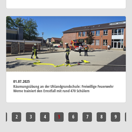
01.07.2025
Räumungsübung an der Uhlandgrundschule: Freiwillige Feuerwehr
Werne trainiert den Ernstfall mit rund 470 Schülern
1
2
3
4
5
6
7
8
9
10