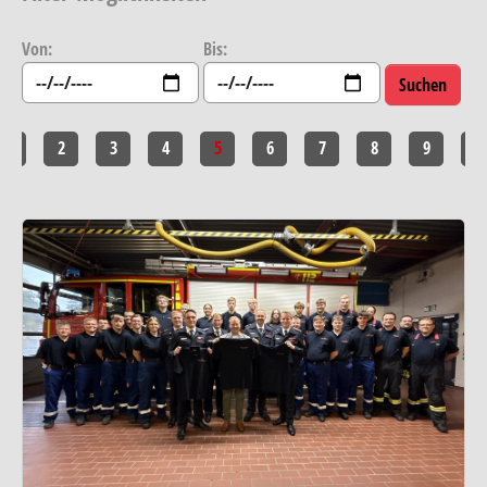
Von:
Bis:
1
2
3
4
5
6
7
8
9
10