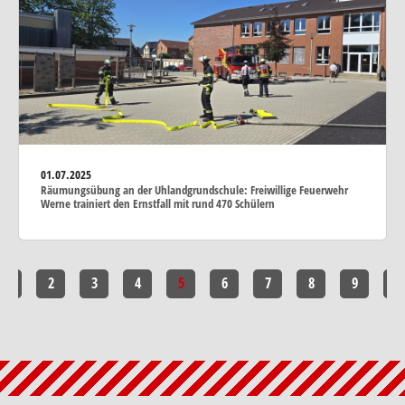
01.07.2025
Räumungsübung an der Uhlandgrundschule: Freiwillige Feuerwehr
Werne trainiert den Ernstfall mit rund 470 Schülern
1
2
3
4
5
6
7
8
9
10