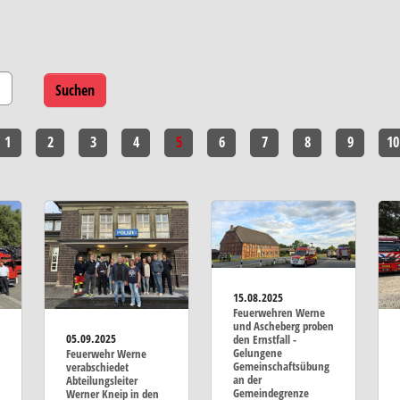
1
2
3
4
5
6
7
8
9
10
15.08.2025
Feuerwehren Werne
und Ascheberg proben
05.09.2025
den Ernstfall -
Gelungene
Feuerwehr Werne
Gemeinschaftsübung
verabschiedet
an der
Abteilungsleiter
Gemeindegrenze
Werner Kneip in den