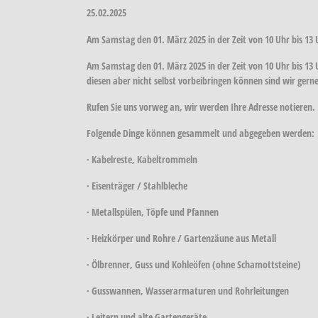
25.02.2025
Am Samstag den 01. März 2025 in der Zeit von 10 Uhr bis 1
Am Samstag den 01. März 2025 in der Zeit von 10 Uhr bis 13
diesen aber nicht selbst vorbeibringen können sind wir gerne
Rufen Sie uns vorweg an, wir werden Ihre Adresse notieren.
Folgende Dinge können gesammelt und abgegeben werden:
· Kabelreste, Kabeltrommeln
· Eisenträger / Stahlbleche
· Metallspülen, Töpfe und Pfannen
· Heizkörper und Rohre / Gartenzäune aus Metall
· Ölbrenner, Guss und Kohleöfen (ohne Schamottsteine)
· Gusswannen, Wasserarmaturen und Rohrleitungen
· Leitern und alte Gartengeräte