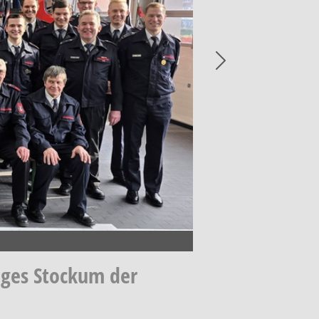
Next
uges Stockum der