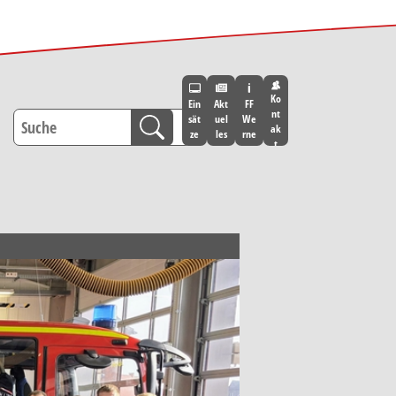
Ko
Ein
Akt
FF
nt
sät
uel
We
ak
ze
les
rne
t