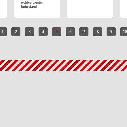
wohlverdienten
Ruhestand
1
2
3
4
5
6
7
8
9
10