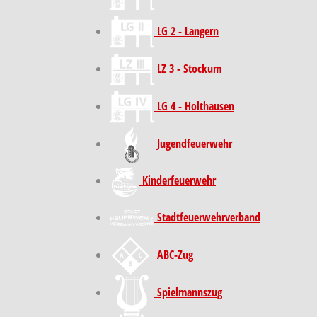
LG 2 - Langern
LZ 3 - Stockum
LG 4 - Holthausen
Jugendfeuerwehr
Kinder­feuer­wehr
Stadt­feuer­wehr­verband
ABC-Zug
Spielmannszug