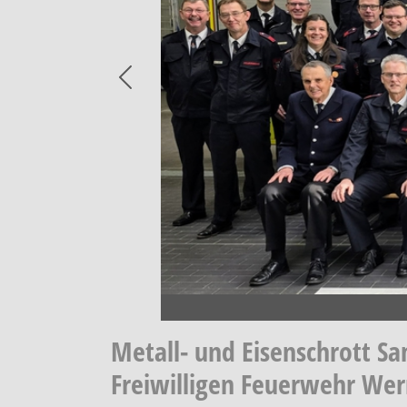
Previous
Metall- und Eisenschrott S
Freiwilligen Feuerwehr We