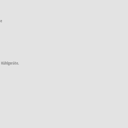
te
d Kühlgeräte.