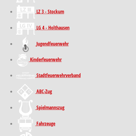
LZ 3 - Stockum
LG 4 - Holthausen
Jugendfeuerwehr
Kinder­feuer­wehr
Stadt­feuer­wehr­verband
ABC-Zug
Spielmannszug
Fahrzeuge