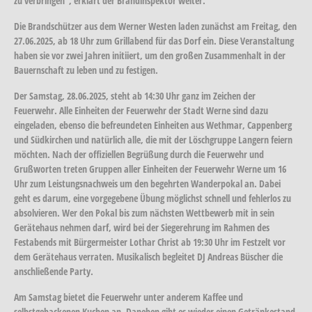
zu verbringen", erklärt der Brandinspektor weiter.
Die Brandschützer aus dem Werner Westen laden zunächst am Freitag, den
27.06.2025, ab 18 Uhr zum Grillabend für das Dorf ein. Diese Veranstaltung
haben sie vor zwei Jahren initiiert, um den großen Zusammenhalt in der
Bauernschaft zu leben und zu festigen.
Der Samstag, 28.06.2025, steht ab 14:30 Uhr ganz im Zeichen der
Feuerwehr. Alle Einheiten der Feuerwehr der Stadt Werne sind dazu
eingeladen, ebenso die befreundeten Einheiten aus Wethmar, Cappenberg
und Südkirchen und natürlich alle, die mit der Löschgruppe Langern feiern
möchten. Nach der offiziellen Begrüßung durch die Feuerwehr und
Grußworten treten Gruppen aller Einheiten der Feuerwehr Werne um 16
Uhr zum Leistungsnachweis um den begehrten Wanderpokal an. Dabei
geht es darum, eine vorgegebene Übung möglichst schnell und fehlerlos zu
absolvieren. Wer den Pokal bis zum nächsten Wettbewerb mit in sein
Gerätehaus nehmen darf, wird bei der Siegerehrung im Rahmen des
Festabends mit Bürgermeister Lothar Christ ab 19:30 Uhr im Festzelt vor
dem Gerätehaus verraten. Musikalisch begleitet DJ Andreas Büscher die
anschließende Party.
Am Samstag bietet die Feuerwehr unter anderem Kaffee und
selbstgebackenen Kuchen an. Daneben gibt es wieder einen Getränkestand