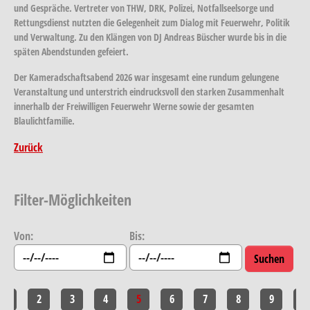
und Gespräche. Vertreter von THW, DRK, Polizei, Notfallseelsorge und
Rettungsdienst nutzten die Gelegenheit zum Dialog mit Feuerwehr, Politik
und Verwaltung. Zu den Klängen von DJ Andreas Büscher wurde bis in die
späten Abendstunden gefeiert.
Der Kameradschaftsabend 2026 war insgesamt eine rundum gelungene
Veranstaltung und unterstrich eindrucksvoll den starken Zusammenhalt
innerhalb der Freiwilligen Feuerwehr Werne sowie der gesamten
Blaulichtfamilie.
Zurück
Filter-Möglichkeiten
Von:
Bis:
1
2
3
4
5
6
7
8
9
10