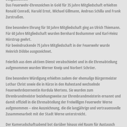
Das Feuerwehr-Ehrenzeichen in Gold für 35 Jahre Mitgliedschaft erhielten
Ronald Conradi, Harald Ernst, Michael Gillmann, Andreas Schilla und Frank
Zurstraßen.
Eine besondere Ehrung für 50 Jahre Mitgliedschaft ging an Ulrich Thiemann.
Für 60 Jahre Mitgliedschaft wurden Bernhard Boshammer und Karl-Heinz
Hörstrup geehrt.
Für beeindruckende 75 Jahre Mitgliedschaft in der Feuerwehr wurde
Heinrich Döbbe ausgezeichnet.
Feierlich aus dem aktiven Dienst verabschiedet und in die Ehrenabteilung
aufgenommen wurden Werner Kneip und Norbert Schröer.
Eine besondere Würdigung erhielten zudem der ehemalige Bürgermeister
Lothar Christ sowie die in Kürze in den Ruhestand wechselnde
Feuerwehrdezernentin Kordula Mertens. Sie wurden zum
Ehrenbrandmeister beziehungsweise zur Ehrenbrandmeisterin ernannt und
damit offiziell in die Ehrenabteilung der Freiwilligen Feuerwehr Werne
aufgenommen – eine Auszeichnung, die die langjährige und vertrauensvolle
Zusammenarbeit mit der Stadt Werne unterstreicht.
Der Kameradschaftsabend bot darüber hinaus viel Raum für Austausch