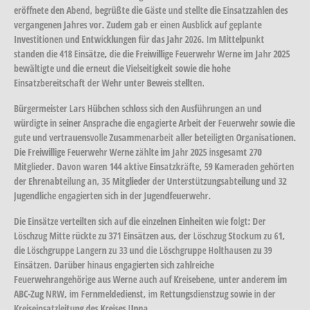
eröffnete den Abend, begrüßte die Gäste und stellte die Einsatzzahlen des
vergangenen Jahres vor. Zudem gab er einen Ausblick auf geplante
Investitionen und Entwicklungen für das Jahr 2026. Im Mittelpunkt
standen die 418 Einsätze, die die Freiwillige Feuerwehr Werne im Jahr 2025
bewältigte und die erneut die Vielseitigkeit sowie die hohe
Einsatzbereitschaft der Wehr unter Beweis stellten.
Bürgermeister Lars Hübchen schloss sich den Ausführungen an und
würdigte in seiner Ansprache die engagierte Arbeit der Feuerwehr sowie die
gute und vertrauensvolle Zusammenarbeit aller beteiligten Organisationen.
Die Freiwillige Feuerwehr Werne zählte im Jahr 2025 insgesamt 270
Mitglieder. Davon waren 144 aktive Einsatzkräfte, 59 Kameraden gehörten
der Ehrenabteilung an, 35 Mitglieder der Unterstützungsabteilung und 32
Jugendliche engagierten sich in der Jugendfeuerwehr.
Die Einsätze verteilten sich auf die einzelnen Einheiten wie folgt: Der
Löschzug Mitte rückte zu 371 Einsätzen aus, der Löschzug Stockum zu 61,
die Löschgruppe Langern zu 33 und die Löschgruppe Holthausen zu 39
Einsätzen. Darüber hinaus engagierten sich zahlreiche
Feuerwehrangehörige aus Werne auch auf Kreisebene, unter anderem im
ABC-Zug NRW, im Fernmeldedienst, im Rettungsdienstzug sowie in der
Kreiseinsatzleitung des Kreises Unna.