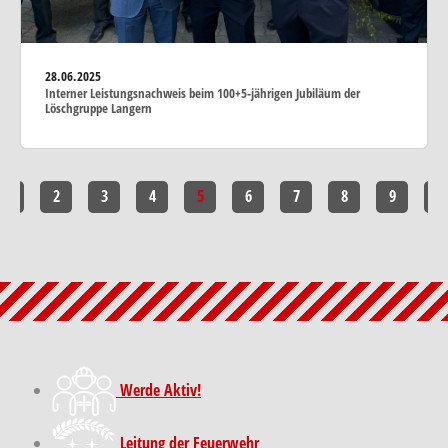
28.06.2025
Interner Leistungsnachweis beim 100+5-jährigen Jubiläum der
Löschgruppe Langern
1
2
3
4
5
6
7
8
9
10
Werde Aktiv!
Leitung der Feuerwehr