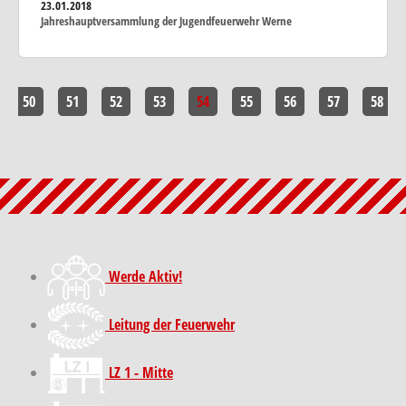
23.01.2018
Jahreshauptversammlung der Jugendfeuerwehr Werne
50
51
52
53
54
55
56
57
58
Werde Aktiv!
Leitung der Feuerwehr
LZ 1 - Mitte