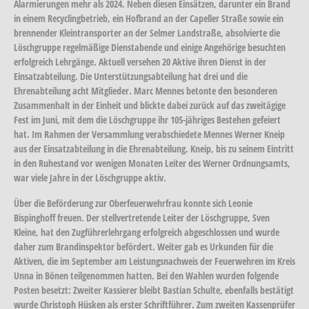
Alarmierungen mehr als 2024. Neben diesen Einsätzen, darunter ein Brand
in einem Recyclingbetrieb, ein Hofbrand an der Capeller Straße sowie ein
brennender Kleintransporter an der Selmer Landstraße, absolvierte die
Löschgruppe regelmäßige Dienstabende und einige Angehörige besuchten
erfolgreich Lehrgänge. Aktuell versehen 20 Aktive ihren Dienst in der
Einsatzabteilung. Die Unterstützungsabteilung hat drei und die
Ehrenabteilung acht Mitglieder. Marc Mennes betonte den besonderen
Zusammenhalt in der Einheit und blickte dabei zurück auf das zweitägige
Fest im Juni, mit dem die Löschgruppe ihr 105-jähriges Bestehen gefeiert
hat. Im Rahmen der Versammlung verabschiedete Mennes Werner Kneip
aus der Einsatzabteilung in die Ehrenabteilung. Kneip, bis zu seinem Eintritt
in den Ruhestand vor wenigen Monaten Leiter des Werner Ordnungsamts,
war viele Jahre in der Löschgruppe aktiv.
Über die Beförderung zur Oberfeuerwehrfrau konnte sich Leonie
Bispinghoff freuen. Der stellvertretende Leiter der Löschgruppe, Sven
Kleine, hat den Zugführerlehrgang erfolgreich abgeschlossen und wurde
daher zum Brandinspektor befördert. Weiter gab es Urkunden für die
Aktiven, die im September am Leistungsnachweis der Feuerwehren im Kreis
Unna in Bönen teilgenommen hatten. Bei den Wahlen wurden folgende
Posten besetzt: Zweiter Kassierer bleibt Bastian Schulte, ebenfalls bestätigt
wurde Christoph Hüsken als erster Schriftführer. Zum zweiten Kassenprüfer