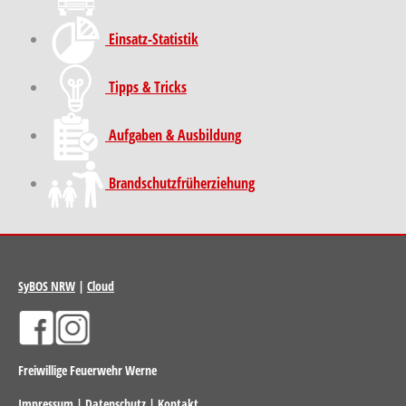
Einsatz-Statistik
Tipps & Tricks
Aufgaben & Ausbildung
Brand­schutz­früh­erziehung
SyBOS NRW
|
Cloud
Freiwillige Feuerwehr Werne
Impressum
|
Datenschutz
|
Kontakt