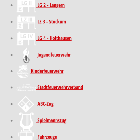
LG 2 - Langern
LZ 3 - Stockum
LG 4 - Holthausen
Jugendfeuerwehr
Kinder­feuer­wehr
Stadt­feuer­wehr­verband
ABC-Zug
Spielmannszug
Fahrzeuge